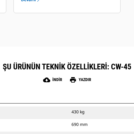
ŞU ÜRÜNÜN TEKNIK ÖZELLIKLERI: CW-45
cloud_download
print
İNDIR
YAZDIR
430 kg
690 mm