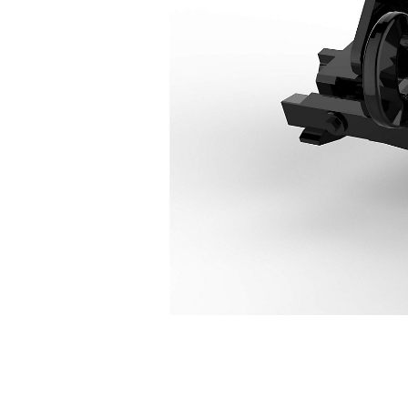
CW-45
Avan
Modeli Değiştirin