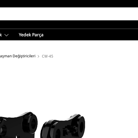
k
Yedek Parça
aşman Değiştiricileri
CW-45