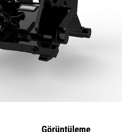
tajları
Teknik Özellikler
Araçlar
Tur
Görüntüleme