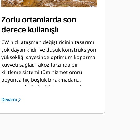
Zorlu ortamlarda son
derece kullanışlı
CW hızlı ataşman değiştiricinin tasarımı
çok dayanıklıdır ve düşük konstrüksiyon
yüksekliği sayesinde optimum koparma
kuvveti sağlar. Takoz tarzında bir
kilitleme sistemi tüm hizmet ömrü
boyunca hiç boşluk bırakmadan
ataşman değiştiriciyi ataşmana sıkıca
bağlar. Bu, ataşman değiştiriciyi
Devamı
koparma ve yükleme, yıkım ve taş
ocakları gibi uygulamalarda oldukça
kullanışlı bir hale getirir.