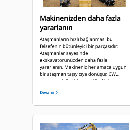
Makinenizden daha fazla
yararlanın
Ataşmanların hızlı bağlanması bu
felsefenin bütünleyici bir parçasıdır:
Ataşmanlar sayesinde
ekskavatörünüzden daha fazla
yararlanın. Makineniz her amaca uygun
bir ataşman taşıyıcıya dönüşür. CW
ataşman değiştirici son 40 yıl içinde
50,000 adedin üzerinde satışıyla bir
Devamı
endüstri standardı haline gelmiştir.
Birkaç farklı makine sınıfıyla karşılıklı
olarak değiştirilebilme özelliğine sahiptir
ve hem Cat hem de Cat bünyesinde
olmayan 700 farklı makine ile kullanım
için tasarlanmıştır.