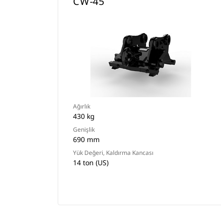
CW-45
Ağırlık
430 kg
Genişlik
690 mm
Yük Değeri, Kaldırma Kancası
14 ton (US)