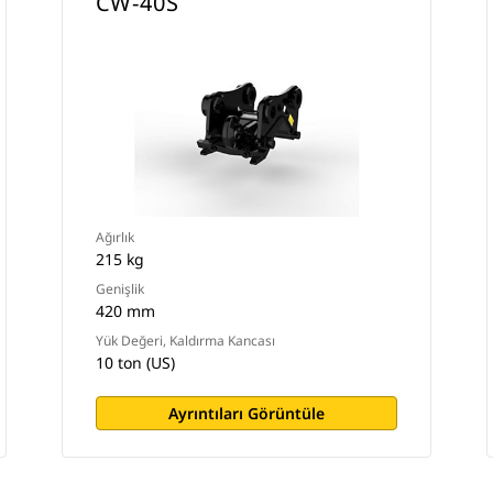
CW-40S
Ağırlık
215 kg
Genişlik
420 mm
Yük Değeri, Kaldırma Kancası
10 ton (US)
Ayrıntıları Görüntüle