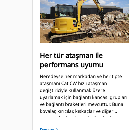
Her tür ataşman ile
performans uyumu
Neredeyse her markadan ve her tipte
ataşmanı Cat CW hızlı ataşman
değiştiriciyle kullanmak üzere
uyarlamak için bağlantı kancası grupları
ve bağlantı braketleri mevcuttur. Buna
kovalar, kırıcılar, kıskaçlar ve diğer
ataşmanlar için kancalar/braketler
dahildir.
Devamı