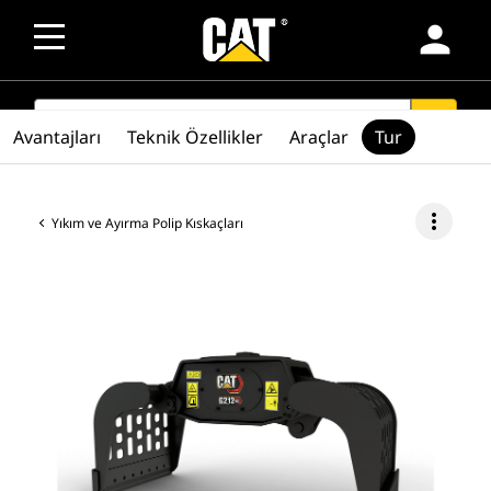
person
SEARCH
search
Avantajları
Teknik Özellikler
Araçlar
Tur
more_vert
Yıkım ve Ayırma Polip Kıskaçları