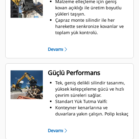
Malzeme elleçleme için geniş
kovan açıklığı ile üretim boyutlu
yükleri taşıyın.
Çapraz monte silindir ile her
harekette senkronize kovanlar ve
toplam yük kontrolü.
Kenardan kenara çene teması için
olan geniş kavrama
Devamı
durdurucularıyla büyük yüklerde
tutuşu koruyun veya küçük
malzemeleri toplayın, ayırın,
yerleştirin ve geniş kavramayı
Güçlü Performans
önleyin.
Kir ve diğer ince malzemeleri
Tek, geniş delikli silindir tasarımı,
iskelet ve gözenekli kovanlar
yüksek kelepçeleme gücü ve hızlı
aracılığıyla dışarı atarak
çevrim süreleri sağlar.
operatörün yükü iyi görmesini
Standart Yük Tutma Valfi:
sağlar.
Konteyner kenarlarına ve
Malzeme ayırma hızlıdır, sahada
duvarlara yakın çalışın. Polip kıskaç
ayırmayı kolaylaştırır ve devrilme
kovan profili; kesici kenar ve dikey
maliyetinden tasarruf sağlar.
duvarlar ile kenarlar arasında sıfır
Devamı
Kovan hareketi sorunsuzdur ve
boşluk sağlayarak kamyonlarda,
silindir sönümleme ile kontrol
römorklarda, konteynerlerde,