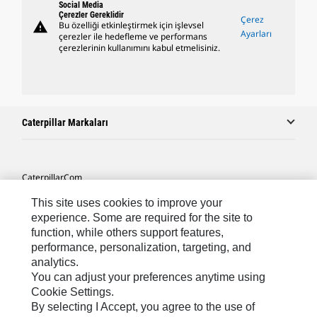
Social Media
Çerezler Gereklidir
Çerez
warning
Bu özelliği etkinleştirmek için işlevsel
Ayarları
çerezler ile hedefleme ve performans
çerezlerinin kullanımını kabul etmelisiniz.
Caterpillar Markaları
Caterpillar.com
Caterpillar Müşteri Hizmetleri Ve Iletişim
This site uses cookies to improve your
experience. Some are required for the site to
Site Haritası
function, while others support features,
performance, personalization, targeting, and
Cookie Settings
analytics.
Yasal
You can adjust your preferences anytime using
Cookie Settings.
Gizlilik
By selecting I Accept, you agree to the use of