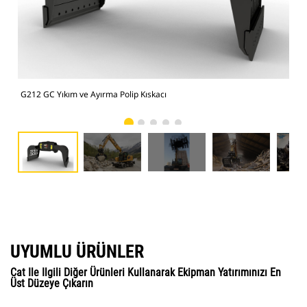
G212 GC Yıkım ve Ayırma Polip Kıskacı
Büy
UYUMLU ÜRÜNLER
Cat Ile Ilgili Diğer Ürünleri Kullanarak Ekipman Yatırımınızı En
Üst Düzeye Çıkarın