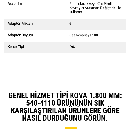
ekskavatörlerle uyumludur. Kanal
Arabirim
Pimli olarak veya Cat Pimli
açmaya uygun genişlikte ataşman
Kavrayıcı Ataşman Değiştirici ile
değiştiriciler de mevcuttur.
kullanın
CW Özel Ataşman Değiştirici
sistemle uyumlu ataşmanlar, sabit
Adaptör Miktarı
6
hızlı ataşman değiştirici
menteşeleri kullanır. CW Özel
Adaptör Boyutu
Cat Advansys 100
Ataşman Değiştiricilerde bulunan
takoz tarzı kilitleme sistemi
Kenar Tipi
Düz
ataşmanları sabit tutar.
CW Özel Ataşman Değiştiriciler,
tüm paletli ve tekerlekli
ekskavatörler için mevcuttur.
GENEL HIZMET TIPI KOVA 1.800 MM:
540-4110 ÜRÜNÜNÜN SIK
KARŞILAŞTIRILAN ÜRÜNLERE GÖRE
NASIL DURDUĞUNU GÖRÜN.