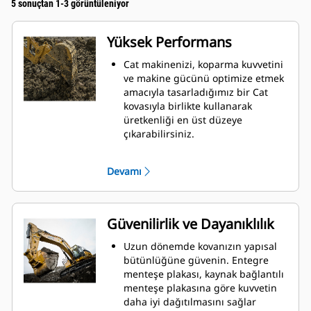
5 sonuçtan 1-3 görüntüleniyor
Yüksek Performans
Cat makinenizi, koparma kuvvetini
ve makine gücünü optimize etmek
amacıyla tasarladığımız bir Cat
kovasıyla birlikte kullanarak
üretkenliği en üst düzeye
çıkarabilirsiniz.
Çift yarıçaplı kovan profili kovanın
içine malzeme akışını iyileştirir.
Devamı
İlave taban mesafesi, kovanın alt
tarafının kazı yapmamasını
sağlayarak bakım maliyetlerini
azaltır.
Güvenilirlik ve Dayanıklılık
Kazma işlemi sırasında yakıt
tüketimi en yüksek düzeydedir. Cat
Uzun dönemde kovanızın yapısal
kovaları, makinenizin toplam
bütünlüğüne güvenin. Entegre
çalışma üretkenliğini iyileştirmek
menteşe plakası, kaynak bağlantılı
amacıyla malzemeleri hızlı biçimde
menteşe plakasına göre kuvvetin
kesmek üzere tasarlanmıştır.
daha iyi dağıtılmasını sağlar