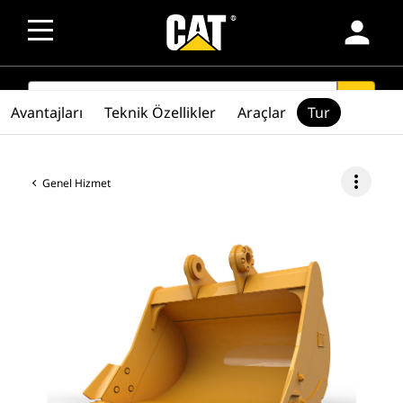
person
SEARCH
search
Avantajları
Teknik Özellikler
Araçlar
Tur
more_vert
Genel Hizmet