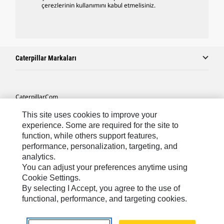
çerezlerinin kullanımını kabul etmelisiniz.
Caterpillar Markaları
Caterpillar.com
Caterpillar Müşteri Hizmetleri Ve Iletişim
This site uses cookies to improve your
experience. Some are required for the site to
Site Haritası
function, while others support features,
performance, personalization, targeting, and
Cookie Settings
analytics.
Yasal
You can adjust your preferences anytime using
Cookie Settings.
Gizlilik
By selecting I Accept, you agree to the use of
functional, performance, and targeting cookies.
Africa, Middle East ‧ Türk
© 2026 Caterpillar. Tüm Hakları Saklıdır.