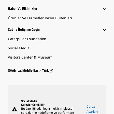
Haber Ve Etkinlikler
Ürünler Ve Hizmetler Basın Bültenleri
Cat Ile İletişime Geçin
Caterpillar Foundation
Social Media
Visitors Center & Museum
Africa, Middle East ‧ Türk
Social Media
Çerezler Gereklidir
Çerez
warning
Bu özelliği etkinleştirmek için işlevsel
Ayarları
çerezler ile hedefleme ve performans