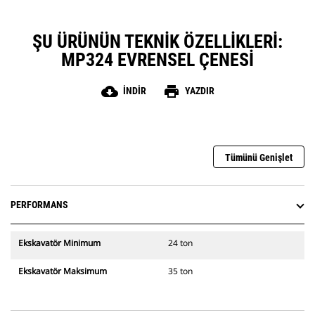
ŞU ÜRÜNÜN TEKNIK ÖZELLIKLERI:
MP324 EVRENSEL ÇENESI
cloud_download
print
İNDIR
YAZDIR
Tümünü Genişlet
PERFORMANS
Ekskavatör Minimum
24 ton
Ekskavatör Maksimum
35 ton