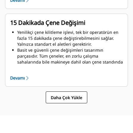
Devamı
Eksiksiz bir Cat yıkım çözümüyle birlikte maksimum
performans ve tam destek elde edin. Çoklu İşlemci
programları, Yeni Nesil Cat operatör ekranına
entegredir. Tüm sisteminiz için yerel Cat temsilciniz
15 Dakikada Çene Değişimi
tarafından sunulan tek destek noktası.
Yenilikçi çene kilitleme işlevi, tek bir operatörün en
fazla 15 dakikada çene değiştirebilmesini sağlar.
Yalnızca standart el aletleri gerektirir.
Basit ve güvenli çene değişimleri tasarımın
parçasıdır. Tüm çeneler, en zorlu çalışma
sahalarında bile makineye dahil olan çene standında
sabit kalır.
MP324 şu çene türleriyle uyumludur:
Devamı
Daha Çok Yükle