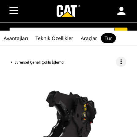
person
SEARCH
search
Avantajları
Teknik Özellikler
Araçlar
Tur
more_vert
Evrensel Çeneli Çoklu İşlemci