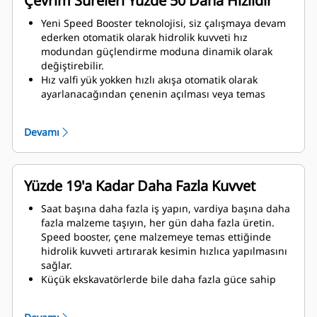
Çevrim Süreleri Yüzde 50 Daha Hızlıdır
Yeni Speed Booster teknolojisi, siz çalışmaya devam
ederken otomatik olarak hidrolik kuvveti hız
modundan güçlendirme moduna dinamik olarak
değiştirebilir.
Hız valfi yük yokken hızlı akışa otomatik olarak
ayarlanacağından çenenin açılması veya temas
anında kapanması için daha az beklersiniz.
Çene malzemeye temas ettiği anda maksimum
Devamı
ezme/kesme kuvveti uygulanır.
Yüzde 19'a Kadar Daha Fazla Kuvvet
Saat başına daha fazla iş yapın, vardiya başına daha
fazla malzeme taşıyın, her gün daha fazla üretin.
Speed booster, çene malzemeye temas ettiğinde
hidrolik kuvveti artırarak kesimin hızlıca yapılmasını
sağlar.
Küçük ekskavatörlerde bile daha fazla güce sahip
olun. Kompakt tasarım, ağırlık merkezini makineye
olabildiğince yakın tutar.