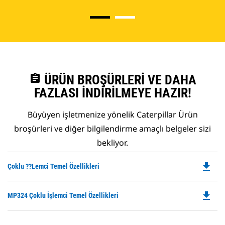
assignment
ÜRÜN BROŞÜRLERI VE DAHA
FAZLASI İNDIRILMEYE HAZIR!
Büyüyen işletmenize yönelik Caterpillar Ürün
broşürleri ve diğer bilgilendirme amaçlı belgeler sizi
bekliyor.
file_download
Do
Çoklu ??lemci Temel Özellikleri
P
O
file_download
Do
MP324 Çoklu İşlemci Temel Özellikleri
in
P
a
O
N