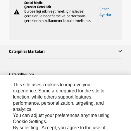
Social Media
Çerezler Gereklidir
Çerez
warning
Bu özelliği etkinleştirmek için işlevsel
Ayarları
çerezler ile hedefleme ve performans
çerezlerinin kullanımını kabul etmelisiniz.
Caterpillar Markaları
Caterpillar.com
Caterpillar Müşteri Hizmetleri Ve Iletişim
This site uses cookies to improve your
experience. Some are required for the site to
Site Haritası
function, while others support features,
performance, personalization, targeting, and
Cookie Settings
analytics.
Yasal
You can adjust your preferences anytime using
Cookie Settings.
Gizlilik
By selecting I Accept, you agree to the use of