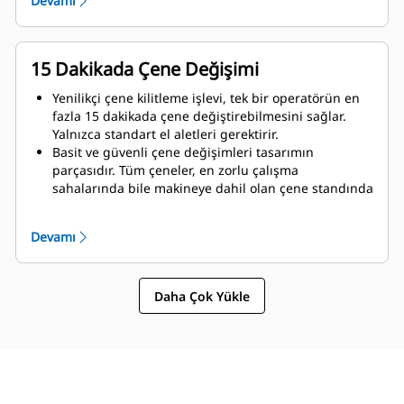
Devamı
Eksiksiz bir Cat yıkım çözümüyle birlikte maksimum
performans ve tam destek elde edin. Çoklu İşlemci
programları, Yeni Nesil Cat operatör ekranına
entegredir. Tüm sisteminiz için yerel Cat temsilciniz
15 Dakikada Çene Değişimi
tarafından sunulan tek destek noktası.
Yenilikçi çene kilitleme işlevi, tek bir operatörün en
fazla 15 dakikada çene değiştirebilmesini sağlar.
Yalnızca standart el aletleri gerektirir.
Basit ve güvenli çene değişimleri tasarımın
parçasıdır. Tüm çeneler, en zorlu çalışma
sahalarında bile makineye dahil olan çene standında
sabit kalır.
MP318 şu çene türleriyle uyumludur:
Devamı
Daha Çok Yükle