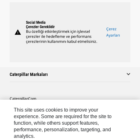
Social Media
Çerezler Gereklidir
Çerez
warning
Bu özelliği etkinleştirmek için işlevsel
Ayarları
çerezler ile hedefleme ve performans
çerezlerinin kullanımını kabul etmelisiniz.
Caterpillar Markaları
Caterpillar.com
Caterpillar Müşteri Hizmetleri Ve Iletişim
This site uses cookies to improve your
experience. Some are required for the site to
Site Haritası
function, while others support features,
performance, personalization, targeting, and
Cookie Settings
analytics.
Yasal