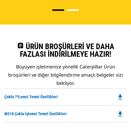
assignment
ÜRÜN BROŞÜRLERI VE DAHA
FAZLASI İNDIRILMEYE HAZIR!
Büyüyen işletmenize yönelik Caterpillar Ürün
broşürleri ve diğer bilgilendirme amaçlı belgeler sizi
bekliyor.
file_download
Do
Çoklu ??lemci Temel Özellikleri
P
O
file_download
Do
M318 Çoklu İşlemci Temel Özellikleri
in
P
a
O
N