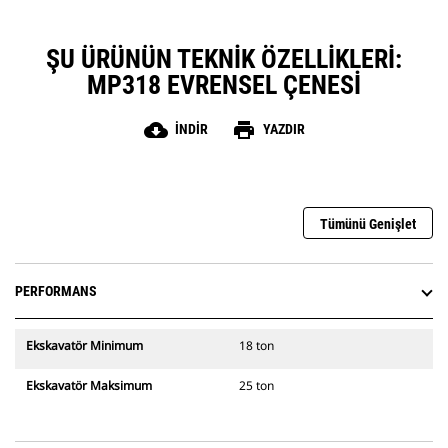
ŞU ÜRÜNÜN TEKNIK ÖZELLIKLERI:
MP318 EVRENSEL ÇENESI
cloud_download
print
İNDIR
YAZDIR
Tümünü Genişlet
PERFORMANS
Ekskavatör Minimum
18 ton
Ekskavatör Maksimum
25 ton