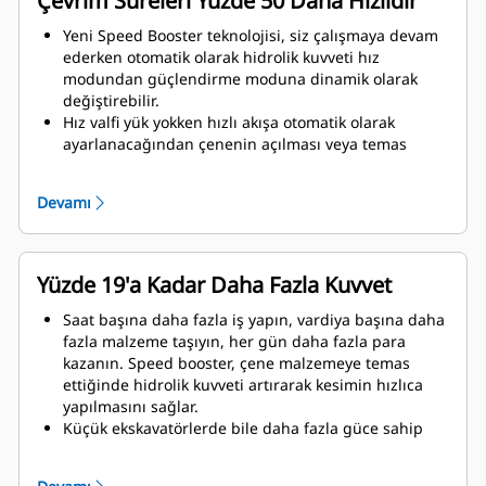
Çevrim Süreleri Yüzde 50 Daha Hızlıdır
Yeni Speed Booster teknolojisi, siz çalışmaya devam
ederken otomatik olarak hidrolik kuvveti hız
modundan güçlendirme moduna dinamik olarak
değiştirebilir.
Hız valfi yük yokken hızlı akışa otomatik olarak
ayarlanacağından çenenin açılması veya temas
anında kapanması için daha az beklersiniz.
Çene malzemeye temas ettiği anda maksimum
Devamı
ezme/kesme kuvveti uygulanır.
Yüzde 19'a Kadar Daha Fazla Kuvvet
Saat başına daha fazla iş yapın, vardiya başına daha
fazla malzeme taşıyın, her gün daha fazla para
kazanın. Speed booster, çene malzemeye temas
ettiğinde hidrolik kuvveti artırarak kesimin hızlıca
yapılmasını sağlar.
Küçük ekskavatörlerde bile daha fazla güce sahip
olun. Kompakt tasarım, ağırlık merkezini makineye
olabildiğince yakın tutar.