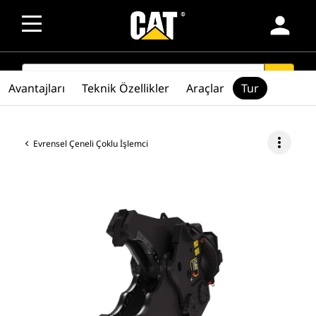
person
SEARCH
search
Avantajları
Teknik Özellikler
Araçlar
Tur
more_vert
Evrensel Çeneli Çoklu İşlemci