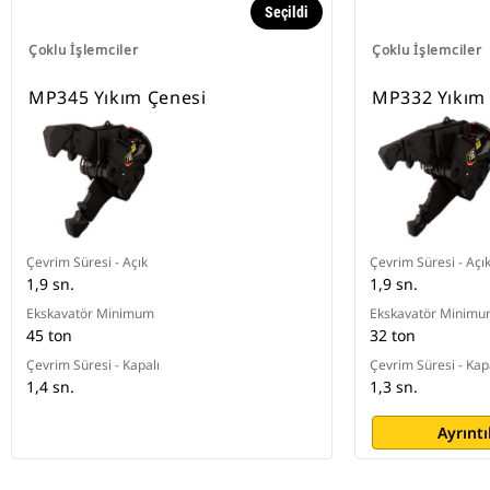
Seçildi
Çoklu İşlemciler
Çoklu İşlemciler
MP345 Yıkım Çenesi
MP332 Yıkım
Çevrim Süresi - Açık
Çevrim Süresi - Açı
1,9 sn.
1,9 sn.
Ekskavatör Minimum
Ekskavatör Minim
45 ton
32 ton
Çevrim Süresi - Kapalı
Çevrim Süresi - Kap
1,4 sn.
1,3 sn.
Ayrıntı