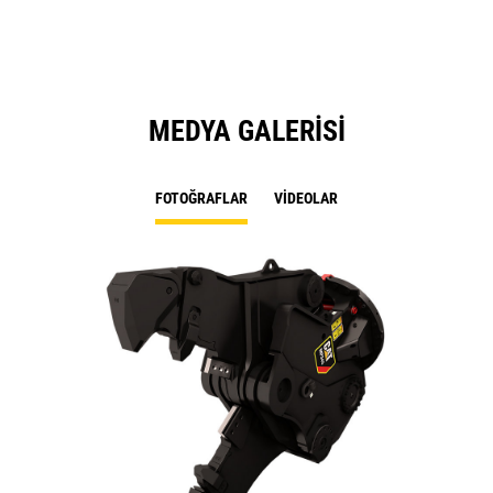
Ta
MEDYA GALERISI
FOTOĞRAFLAR
VIDEOLAR