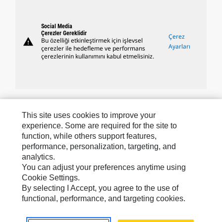
Social Media
Çerezler Gereklidir
Çerez
warning
Bu özelliği etkinleştirmek için işlevsel
Ayarları
çerezler ile hedefleme ve performans
çerezlerinin kullanımını kabul etmelisiniz.
Caterpillar Markaları
This site uses cookies to improve your
experience. Some are required for the site to
function, while others support features,
performance, personalization, targeting, and
Caterpillar.com
analytics.
Caterpillar Müşteri Hizmetleri Ve Iletişim
You can adjust your preferences anytime using
Cookie Settings.
Site Haritası
By selecting I Accept, you agree to the use of
Cookie Settings
functional, performance, and targeting cookies.
Yasal