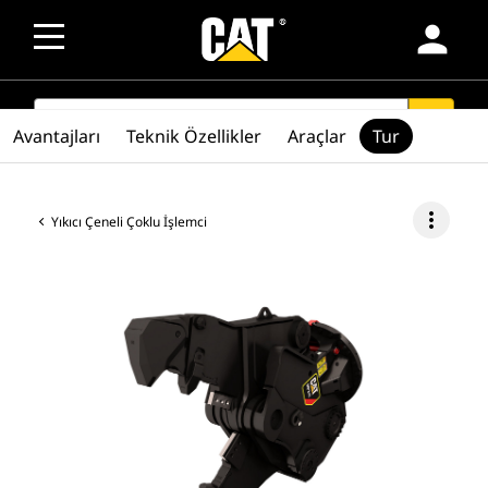
person
SEARCH
search
Avantajları
Teknik Özellikler
Araçlar
Tur
more_vert
Yıkıcı Çeneli Çoklu İşlemci