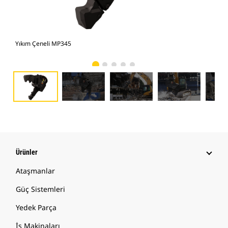
Yıkım Çeneli MP345
Fot
Ürünler
Ataşmanlar
Güç Sistemleri
Yedek Parça
İş Makinaları