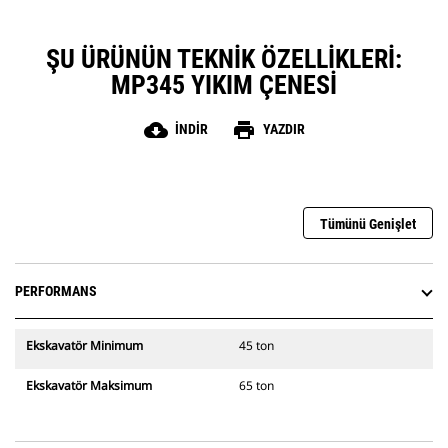
ŞU ÜRÜNÜN TEKNIK ÖZELLIKLERI:
MP345 YIKIM ÇENESI
cloud_download
print
İNDIR
YAZDIR
Tümünü Genişlet
PERFORMANS
Ekskavatör Minimum
45 ton
Ekskavatör Maksimum
65 ton