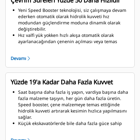
Çevrim Süreleri Yüzde 50 Daha Hızlıdır
Yeni Speed Booster teknolojisi, siz çalışmaya devam
ederken otomatik olarak hidrolik kuvveti hız
modundan güçlendirme moduna dinamik olarak
değiştirebilir.
Hız valfi yük yokken hızlı akışa otomatik olarak
ayarlanacağından çenenin açılması veya temas
anında kapanması için daha az beklersiniz.
Çene malzemeye temas ettiği anda maksimum
Devamı
ezme/kesme kuvveti uygulanır.
Yüzde 19'a Kadar Daha Fazla Kuvvet
Saat başına daha fazla iş yapın, vardiya başına daha
fazla malzeme taşıyın, her gün daha fazla üretin.
Speed booster, çene malzemeye temas ettiğinde
hidrolik kuvveti artırarak kesimin hızlıca yapılmasını
sağlar.
Küçük ekskavatörlerde bile daha fazla güce sahip
olun. Kompakt tasarım, ağırlık merkezini makineye
olabildiğince yakın tutar.