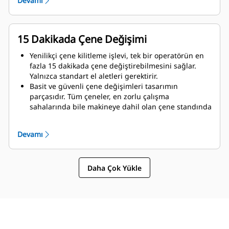
Devamı
Eksiksiz bir Cat yıkım çözümüyle birlikte maksimum
performans ve tam destek elde edin. Çoklu İşlemci
programları, Yeni Nesil Cat operatör ekranına
entegredir. Tüm sisteminiz için yerel Cat temsilciniz
15 Dakikada Çene Değişimi
tarafından sunulan tek destek noktası.
Yenilikçi çene kilitleme işlevi, tek bir operatörün en
fazla 15 dakikada çene değiştirebilmesini sağlar.
Yalnızca standart el aletleri gerektirir.
Basit ve güvenli çene değişimleri tasarımın
parçasıdır. Tüm çeneler, en zorlu çalışma
sahalarında bile makineye dahil olan çene standında
sabit kalır.
MP332 şu çene türleriyle uyumludur:
Devamı
Daha Çok Yükle