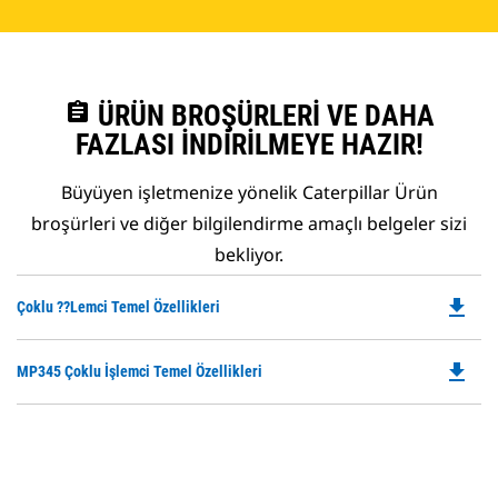
assignment
ÜRÜN BROŞÜRLERI VE DAHA
FAZLASI İNDIRILMEYE HAZIR!
Büyüyen işletmenize yönelik Caterpillar Ürün
broşürleri ve diğer bilgilendirme amaçlı belgeler sizi
bekliyor.
file_download
Do
Çoklu ??lemci Temel Özellikleri
P
O
file_download
Do
MP345 Çoklu İşlemci Temel Özellikleri
in
P
a
O
N
in
Ta
a
N