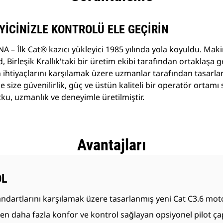
EYİCİNİZLE KONTROLÜ ELE GEÇİRİN
NA – İlk Cat® kazıcı yükleyici 1985 yılında yola koyuldu. Makin
 Birleşik Krallık'taki bir üretim ekibi tarafından ortaklaşa gel
ihtiyaçlarını karşılamak üzere uzmanlar tarafından tasarl
 size güvenilirlik, güç ve üstün kaliteli bir operatör ortamı s
tutku, uzmanlık ve deneyimle üretilmiştir.
Avantajları
OL
artlarını karşılamak üzere tasarlanmış yeni Cat C3.6 motor
ha fazla konfor ve kontrol sağlayan opsiyonel pilot çapa 