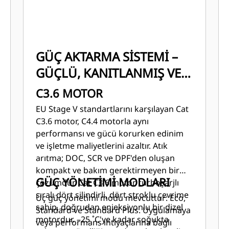
GÜÇ AKTARMA SİSTEMİ –
GÜÇLÜ, KANITLANMIŞ VE
VERİMLİ
C3.6 MOTOR
EU Stage V standartlarını karşılayan Cat
C3.6 motor, C4.4 motorla aynı
performansı ve gücü korurken edinim
ve işletme maliyetlerini azaltır. Atık
arıtma; DOC, SCR ve DPF'den oluşan
kompakt ve bakım gerektirmeyen bir
GÜÇ YÖNETİMİ MODLARI
çözümdür. Cat C3.6 motor, turboşarjlı
sıralı dört silindirli, dört stroklu çevrime
Üç güç yönetimi modu mevcuttur: Eco,
sahip, doğrudan enjeksiyonlu bir dizel
Standard ve Standard Plus. Uygulamaya
motordur. –25 ˚C'ye kadar soğukta
veya performans ihtiyaçlarına bağlı