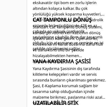
ekskavatör tipi bom en zorlu işlerin
altından kolayca kalkar. Bu çok
yönlülüğü yüksek koparma kuvvetleri,
CAT TAMPONLU DÖNÜŞ
kontrol edilebilirlik ve güçlü bir hidrolik
sistemle birleştirdiğinizde 428 en az
Standart Cat Tamponlu Dönüş Sistemi,
çabayla en yüksek üretkenlik
kanala geri dönerken kazıcının dönüş
seviyelerine çıkabilir. Bom dar tasarımlı
işlevini akıcı hale getirir. Operatörler,
olduğu için ataşmanın ve zeminin en iyi
kova kenarını kanal duvarına daha hızlı
şekilde görülmesini sağlar.
ve daha kontrollü bir şekilde
hizalayabilmekten hemen
YANA KAYDIRMA ŞASİSİ
hoşlanacaklardır.
Yana Kaydırma Şasisinin dış tarafında
kilitleme kelepçeleri vardır ve servis
sırasında bunların çıkarılması gerekmez.
Şasi, E-Kaplama korumalı sağlam bir
tasarıma sahip olduğundan içinde
malzeme birikmez, paslanma riski azalır
UZATILABİLİR STİK
ve kullanım ömrü uzar.