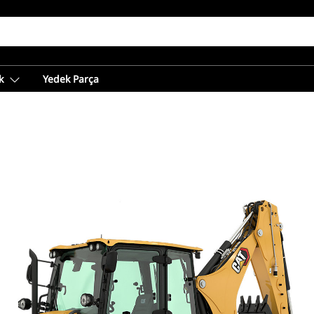
k
Yedek Parça