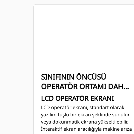
SINIFININ ÖNCÜSÜ
OPERATÖR ORTAMI DAHA
İYİ HALE GELDİ – MAKİNE
LCD OPERATÖR EKRANI
PERFORMANSINIZI
LCD operatör ekranı, standart olarak
ÜRETKENLİĞİ VE
yazılım tuşlu bir ekran şeklinde sunulur
veya dokunmatik ekrana yükseltilebilir.
VERİMLİLİĞİ ARTIRACAK
İnteraktif ekran aracılığıyla makine arıza