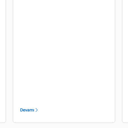
zamandan ve paradan tasarruf
edilmesine yardımcı olarak edinim ve
işletme maliyetlerini mümkün
olduğunca düşük tutar. Diferansiyel
kilidi her koşulda maksimum çekiş
sağlayarak performansı artırır.
Devamı