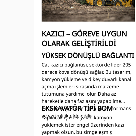
KAZICI – GÖREVE UYGUN
OLARAK GELİŞTİRİLDİ
YÜKSEK DÖNÜŞLÜ BAĞLANTI
Cat kazıcı bağlantısı, sektörde lider 205
derece kova dönüşü sağlar. Bu tasarım,
kamyon yükleme ve dikey duvarlı kanal
açma işlemleri sırasında malzeme
tutumuna yardımcı olur. Daha az
hareketle daha fazlasını yapabilme
EKSKAVATÖR TİPİ BOM
becerisi sayesinde daha iyi performans
ve verimlilik elde edilir.
Yapılacak iş ister yakın kamyon
yüklemek ister engel üzerinden kazı
yapmak olsun, bu simgeleşmiş