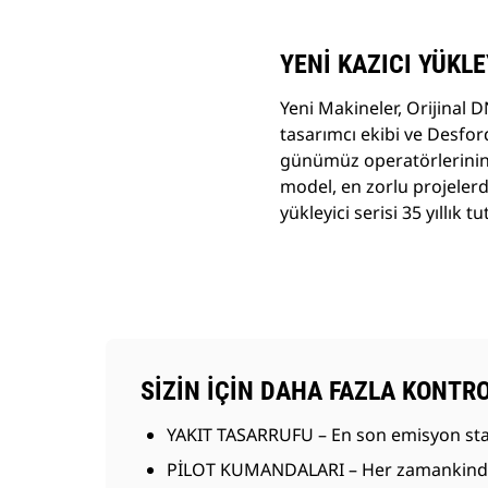
YENİ KAZICI YÜKL
Yeni Makineler, Orijinal D
tasarımcı ekibi ve Desford,
günümüz operatörlerinin 
model, en zorlu projelerde
yükleyici serisi 35 yıllık 
SİZİN İÇİN DAHA FAZLA KONTR
YAKIT TASARRUFU – En son emisyon stand
PİLOT KUMANDALARI – Her zamankinden da