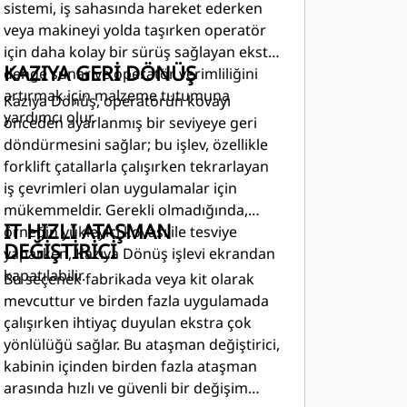
sistemi, iş sahasında hareket ederken
veya makineyi yolda taşırken operatör
için daha kolay bir sürüş sağlayan ekstra
KAZIYA GERİ DÖNÜŞ
denge sunar ve operatör verimliliğini
artırmak için malzeme tutumuna
Kazıya Dönüş, operatörün kovayı
yardımcı olur.
önceden ayarlanmış bir seviyeye geri
döndürmesini sağlar; bu işlev, özellikle
forklift çatallarla çalışırken tekrarlayan
iş çevrimleri olan uygulamalar için
mükemmeldir. Gerekli olmadığında,
IT HIZLI ATAŞMAN
örneğin yükleyici kovası ile tesviye
DEĞİŞTİRİCİ
yaparken, Kazıya Dönüş işlevi ekrandan
kapatılabilir.
Bu seçenek fabrikada veya kit olarak
mevcuttur ve birden fazla uygulamada
çalışırken ihtiyaç duyulan ekstra çok
yönlülüğü sağlar. Bu ataşman değiştirici,
kabinin içinden birden fazla ataşman
arasında hızlı ve güvenli bir değişim