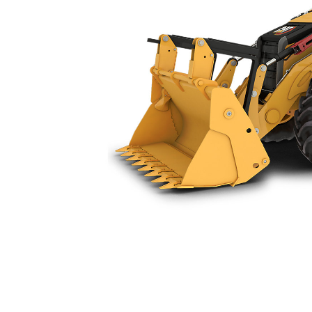
428
Avan
Modeli Değiştirin