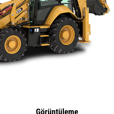
tajları
Teknik Özellikler
Araçlar
Tur
Görüntüleme