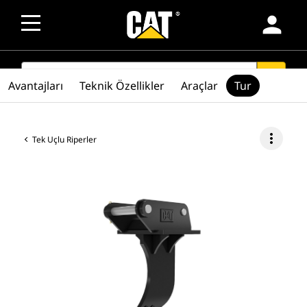
person
SEARCH
search
Avantajları
Teknik Özellikler
Araçlar
Tur
more_vert
Tek Uçlu Riperler