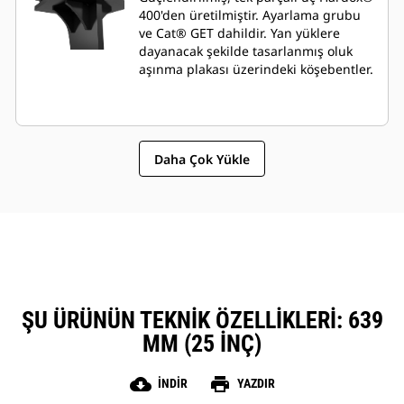
400'den üretilmiştir. Ayarlama grubu
ve Cat® GET dahildir. Yan yüklere
dayanacak şekilde tasarlanmış oluk
aşınma plakası üzerindeki köşebentler.
Daha Çok Yükle
ŞU ÜRÜNÜN TEKNIK ÖZELLIKLERI: 639
MM (25 INÇ)
cloud_download
print
İNDIR
YAZDIR