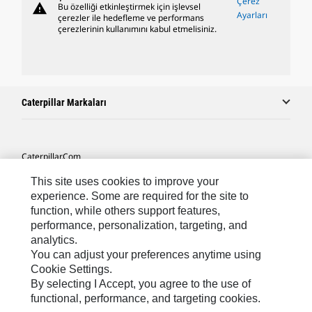
Çerez
warning
Bu özelliği etkinleştirmek için işlevsel
Ayarları
çerezler ile hedefleme ve performans
çerezlerinin kullanımını kabul etmelisiniz.
Caterpillar Markaları
Caterpillar.com
Caterpillar Müşteri Hizmetleri Ve Iletişim
This site uses cookies to improve your
experience. Some are required for the site to
Site Haritası
function, while others support features,
performance, personalization, targeting, and
Cookie Settings
analytics.
Yasal
You can adjust your preferences anytime using
Cookie Settings.
Gizlilik
By selecting I Accept, you agree to the use of
functional, performance, and targeting cookies.