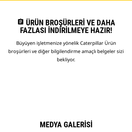
assignment
ÜRÜN BROŞÜRLERI VE DAHA
FAZLASI İNDIRILMEYE HAZIR!
Büyüyen işletmenize yönelik Caterpillar Ürün
broşürleri ve diğer bilgilendirme amaçlı belgeler sizi
bekliyor.
MEDYA GALERISI