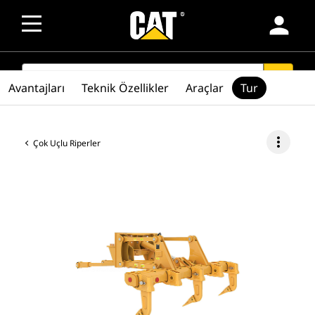
person
SEARCH
search
Avantajları
Teknik Özellikler
Araçlar
Tur
more_vert
Çok Uçlu Riperler