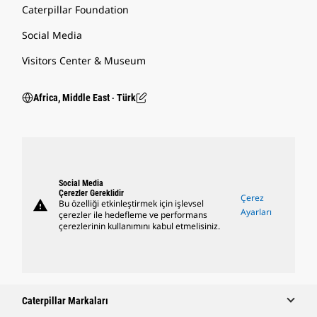
Caterpillar Foundation
Social Media
Visitors Center & Museum
Africa, Middle East ‧ Türk
Social Media
Çerezler Gereklidir
Çerez
warning
Bu özelliği etkinleştirmek için işlevsel
Ayarları
çerezler ile hedefleme ve performans
çerezlerinin kullanımını kabul etmelisiniz.
Caterpillar Markaları