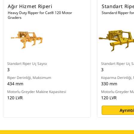
Ağır Hizmet Riperi
Standart Rip
Heavy Duty Ripper for Cat® 120 Motor
Standard Ripper fo
Graders
Standart Riper Uç Sayısı
Standart Riper Uç S
3
3
Riper Derinliği, Maksimum
Koparma Derinliği
434 mm
330 mm
Motorlu Greyder Makine Kapasitesi
Motorlu Greyder Ma
120 LVR
120 LVR
Ayrıntı