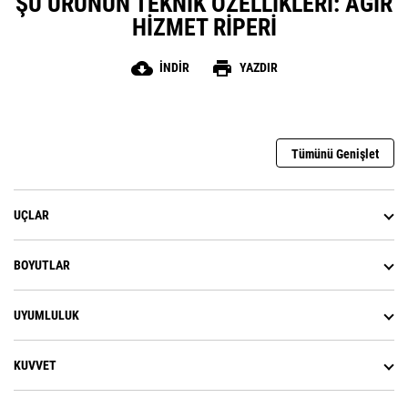
ŞU ÜRÜNÜN TEKNIK ÖZELLIKLERI: AĞIR
HIZMET RIPERI
cloud_download
print
İNDIR
YAZDIR
Tümünü Genişlet
UÇLAR
BOYUTLAR
UYUMLULUK
KUVVET