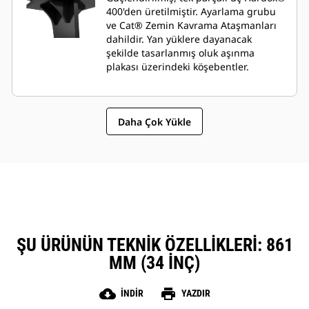
400'den üretilmiştir. Ayarlama grubu
ve Cat® Zemin Kavrama Ataşmanları
dahildir. Yan yüklere dayanacak
şekilde tasarlanmış oluk aşınma
plakası üzerindeki köşebentler.
Daha Çok Yükle
ŞU ÜRÜNÜN TEKNIK ÖZELLIKLERI: 861
MM (34 INÇ)
cloud_download
print
İNDIR
YAZDIR