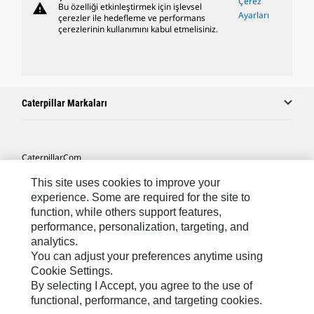
Çerez
warning
Bu özelliği etkinleştirmek için işlevsel
Ayarları
çerezler ile hedefleme ve performans
çerezlerinin kullanımını kabul etmelisiniz.
Caterpillar Markaları
Caterpillar.com
Caterpillar Müşteri Hizmetleri Ve Iletişim
This site uses cookies to improve your
experience. Some are required for the site to
Site Haritası
function, while others support features,
performance, personalization, targeting, and
Cookie Settings
analytics.
Yasal
You can adjust your preferences anytime using
Cookie Settings.
Gizlilik
By selecting I Accept, you agree to the use of
functional, performance, and targeting cookies.