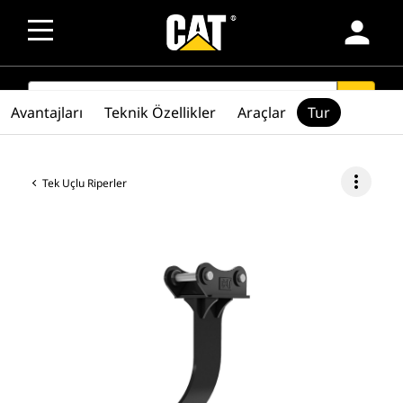
person
SEARCH
search
Avantajları
Teknik Özellikler
Araçlar
Tur
more_vert
Tek Uçlu Riperler