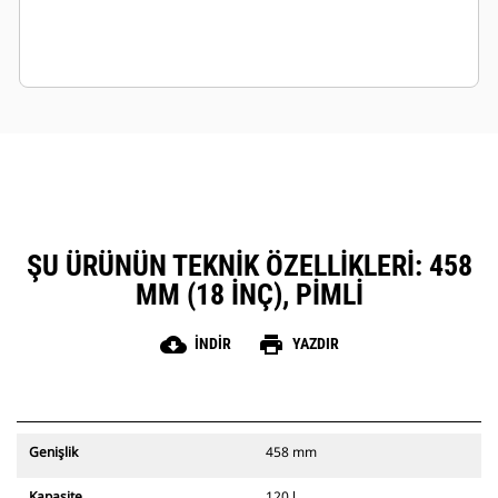
ŞU ÜRÜNÜN TEKNIK ÖZELLIKLERI: 458
MM (18 INÇ), PIMLI
cloud_download
print
İNDIR
YAZDIR
Genişlik
458 mm
Kapasite
120 l