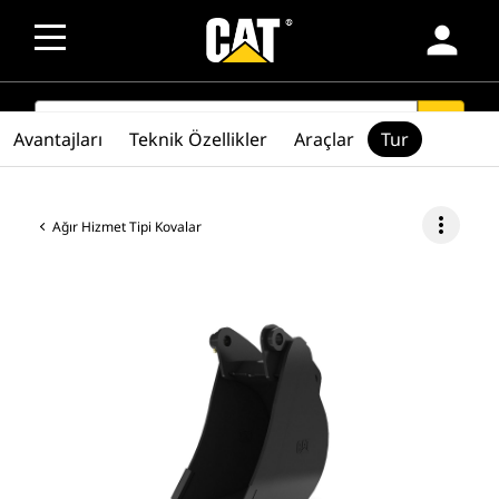
person
SEARCH
search
Avantajları
Teknik Özellikler
Araçlar
Tur
more_vert
Ağır Hizmet Tipi Kovalar