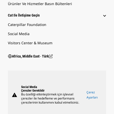
Ürünler Ve Hizmetler Basın Bültenleri
Cat Ile İletişime Geçin
Caterpillar Foundation
Social Media
Visitors Center & Museum
Africa, Middle East ‧ Türk
Social Media
Çerezler Gereklidir
Çerez
warning
Bu özelliği etkinleştirmek için işlevsel
Ayarları
çerezler ile hedefleme ve performans
çerezlerinin kullanımını kabul etmelisiniz.