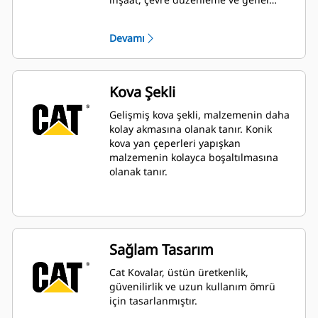
hizmet uygulamalarındaki temel
kazma, doldurma ve genel hafriyat
Devamı
uygulamaları için idealdir.
Kova Şekli
Gelişmiş kova şekli, malzemenin daha
kolay akmasına olanak tanır. Konik
kova yan çeperleri yapışkan
malzemenin kolayca boşaltılmasına
olanak tanır.
Sağlam Tasarım
Cat Kovalar, üstün üretkenlik,
güvenilirlik ve uzun kullanım ömrü
için tasarlanmıştır.