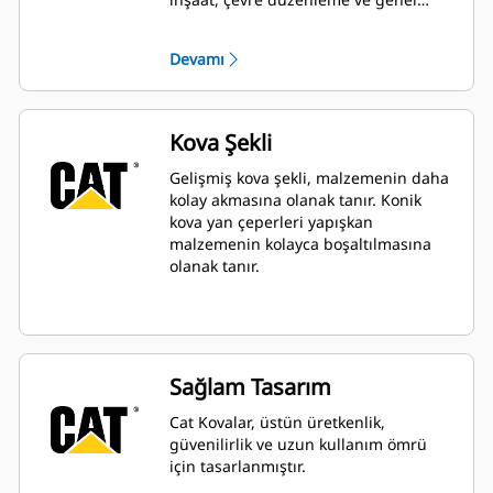
hizmet uygulamalarındaki temel
kazma, doldurma ve genel hafriyat
Devamı
uygulamaları için idealdir.
Kova Şekli
Gelişmiş kova şekli, malzemenin daha
kolay akmasına olanak tanır. Konik
kova yan çeperleri yapışkan
malzemenin kolayca boşaltılmasına
olanak tanır.
Sağlam Tasarım
Cat Kovalar, üstün üretkenlik,
güvenilirlik ve uzun kullanım ömrü
için tasarlanmıştır.