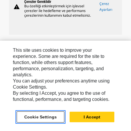
Çerezler Gereklidir
Çerez
warning
Bu özelliği etkinleştirmek için işlevsel
Ayarları
çerezler ile hedefleme ve performans
çerezlerinin kullanımını kabul etmelisiniz.
Caterpillar Markaları
This site uses cookies to improve your
experience. Some are required for the site to
function, while others support features,
performance, personalization, targeting, and
Caterpillar.com
analytics.
Caterpillar Müşteri Hizmetleri Ve Iletişim
You can adjust your preferences anytime using
Cookie Settings.
Site Haritası
By selecting I Accept, you agree to the use of
Cookie Settings
functional, performance, and targeting cookies.
Yasal
Cookie Settings
I Accept
Gizlilik