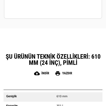
ŞU ÜRÜNÜN TEKNIK ÖZELLIKLERI: 610
MM (24 INÇ), PIMLI
cloud_download
print
İNDIR
YAZDIR
Genişlik
610 mm
Kapasite
351 l