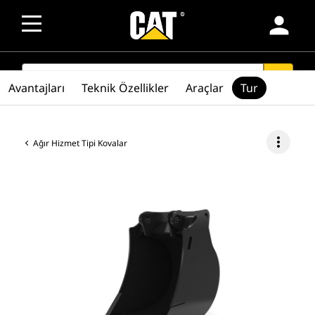
person
SEARCH
search
Avantajları
Teknik Özellikler
Araçlar
Tur
more_vert
Ağır Hizmet Tipi Kovalar