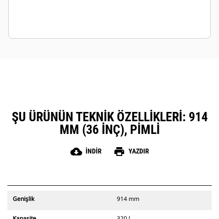
ŞU ÜRÜNÜN TEKNIK ÖZELLIKLERI: 914
MM (36 INÇ), PIMLI
cloud_download
print
İNDIR
YAZDIR
Genişlik
914 mm
Kapasite
320 l