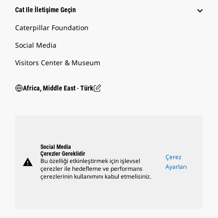
Cat Ile İletişime Geçin
Caterpillar Foundation
Social Media
Visitors Center & Museum
Africa, Middle East ‧ Türk
Social Media
Çerezler Gereklidir
Çerez
warning
Bu özelliği etkinleştirmek için işlevsel
Ayarları
çerezler ile hedefleme ve performans
çerezlerinin kullanımını kabul etmelisiniz.