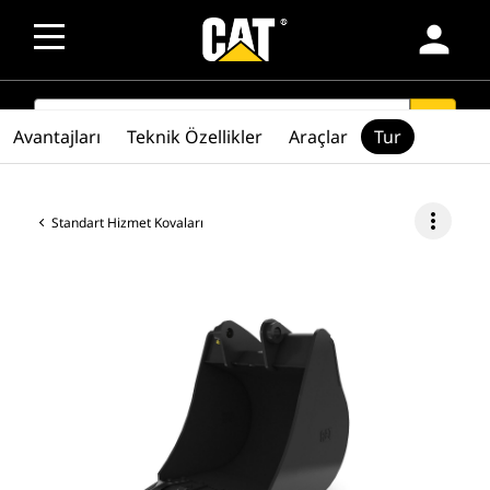
person
SEARCH
search
Avantajları
Teknik Özellikler
Araçlar
Tur
more_vert
Standart Hizmet Kovaları