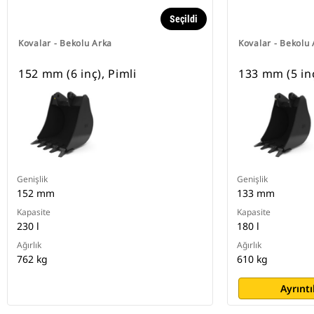
Seçildi
Kovalar - Bekolu Arka
Kovalar - Bekolu
152 mm (6 inç), Pimli
133 mm (5 inç
Genişlik
Genişlik
152 mm
133 mm
Kapasite
Kapasite
230 l
180 l
Ağırlık
Ağırlık
762 kg
610 kg
Ayrıntı