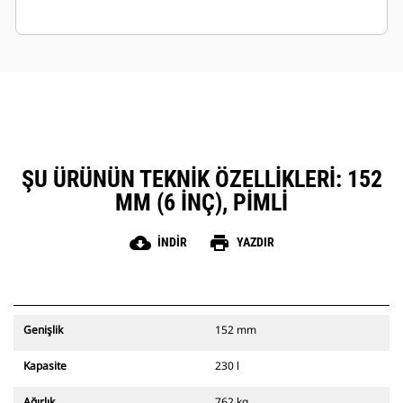
ŞU ÜRÜNÜN TEKNIK ÖZELLIKLERI: 152
MM (6 INÇ), PIMLI
cloud_download
print
İNDIR
YAZDIR
Genişlik
152 mm
Kapasite
230 l
Ağırlık
762 kg