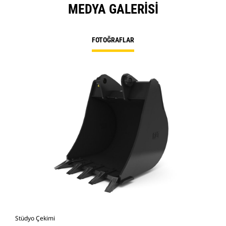
MEDYA GALERISI
FOTOĞRAFLAR
Stüdyo Çekimi
Önd