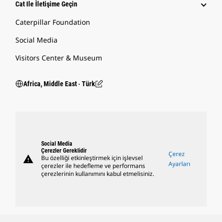
Cat Ile İletişime Geçin
Caterpillar Foundation
Social Media
Visitors Center & Museum
Africa, Middle East ‧ Türk
Social Media
Çerezler Gereklidir
Çerez
warning
Bu özelliği etkinleştirmek için işlevsel
Ayarları
çerezler ile hedefleme ve performans
çerezlerinin kullanımını kabul etmelisiniz.