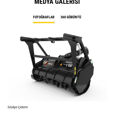
MEDYA GALERISI
FOTOĞRAFLAR
360 GÖRÜNTÜ
Stüdyo Çekimi
Önd