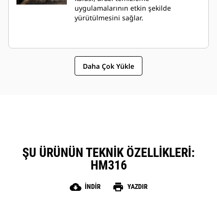
uygulamalarının etkin şekilde
yürütülmesini sağlar.
Daha Çok Yükle
ŞU ÜRÜNÜN TEKNIK ÖZELLIKLERI:
HM316
cloud_download
print
İNDIR
YAZDIR