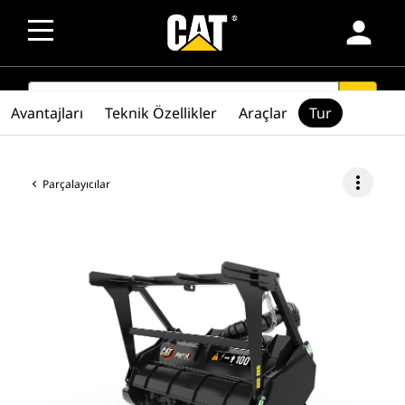
person
SEARCH
search
Avantajları
Teknik Özellikler
Araçlar
Tur
more_vert
Parçalayıcılar