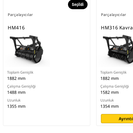
Seçildi
Parçalayıcılar
Parçalayıcılar
HM416
HM316 Kavram
Toplam Genişlik
Toplam Genişlik
1882 mm
1882 mm
Çalışma Genişliği
Çalışma Genişliği
1488 mm
1582 mm
Uzunluk
Uzunluk
1355 mm
1354 mm
Ayrıntı