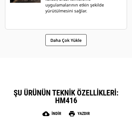
uygulamalarının etkin şekilde
yürütülmesini sağlar.
Daha Çok Yükle
ŞU ÜRÜNÜN TEKNIK ÖZELLIKLERI:
HM416
cloud_download
print
İNDIR
YAZDIR