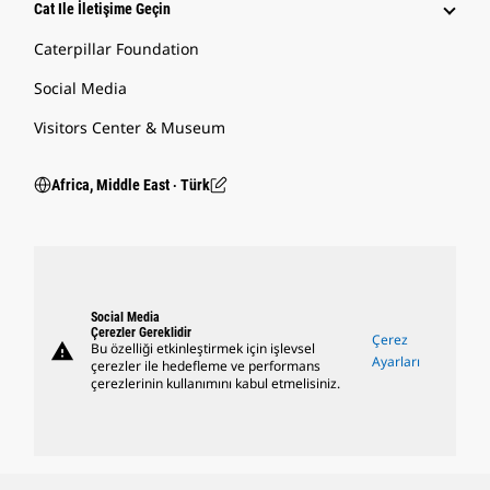
Cat Ile İletişime Geçin
Caterpillar Foundation
Social Media
Visitors Center & Museum
Africa, Middle East ‧ Türk
Social Media
Çerezler Gereklidir
Çerez
warning
Bu özelliği etkinleştirmek için işlevsel
Ayarları
çerezler ile hedefleme ve performans
çerezlerinin kullanımını kabul etmelisiniz.