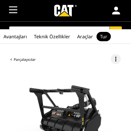
person
SEARCH
search
Avantajları
Teknik Özellikler
Araçlar
Tur
more_vert
Parçalayıcılar