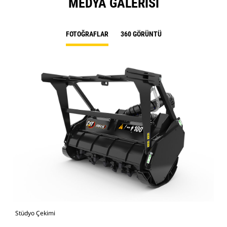
MEDYA GALERISI
FOTOĞRAFLAR
360 GÖRÜNTÜ
Stüdyo Çekimi
Önd