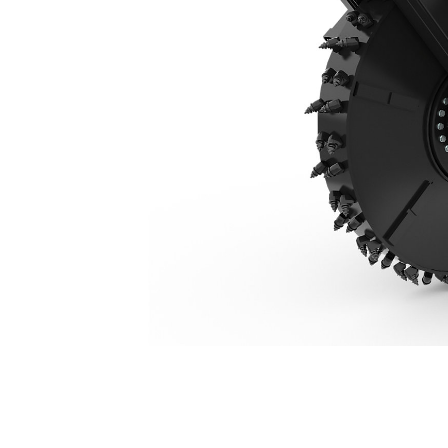
SW480, 250 Mm (10 Inç)
Avan
Modeli Değiştirin