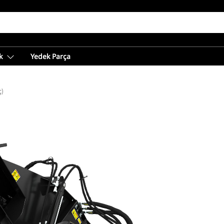
k
Yedek Parça
ç)