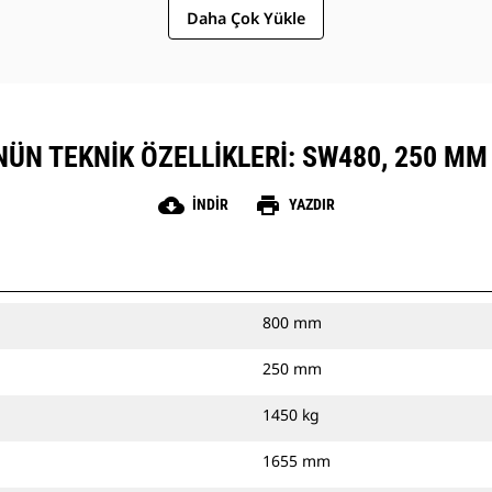
Daha Çok Yükle
ÜN TEKNIK ÖZELLIKLERI: SW480, 250 MM 
cloud_download
print
İNDIR
YAZDIR
800 mm
250 mm
1450 kg
1655 mm