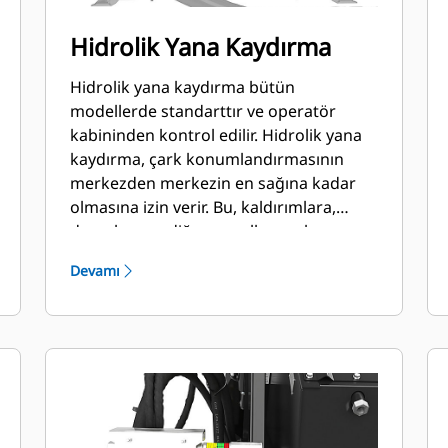
Hidrolik Yana Kaydırma
Hidrolik yana kaydırma bütün
modellerde standarttır ve operatör
kabininden kontrol edilir. Hidrolik yana
kaydırma, çark konumlandırmasının
merkezden merkezin en sağına kadar
olmasına izin verir. Bu, kaldırımlara,
duvarlara ve diğer engellere yakın
kesime olanak sağlar ve makineyi
Devamı
yeniden konumlandırma ihtiyacını en
aza indirir.