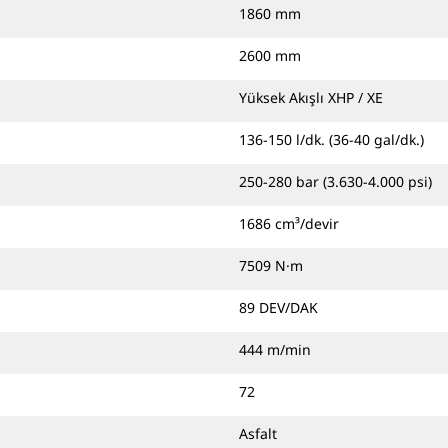
1860 mm
2600 mm
Yüksek Akışlı XHP / XE
136-150 l/dk. (36-40 gal/dk.)
250-280 bar (3.630-4.000 psi)
1686 cm³/devir
7509 N·m
89 DEV/DAK
444 m/min
72
Asfalt