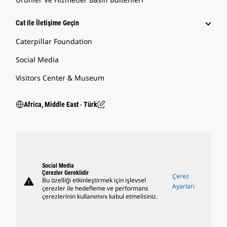
Cat Ile İletişime Geçin
Caterpillar Foundation
Social Media
Visitors Center & Museum
Africa, Middle East ‧ Türk
Social Media
Çerezler Gereklidir
Çerez
warning
Bu özelliği etkinleştirmek için işlevsel
Ayarları
çerezler ile hedefleme ve performans
çerezlerinin kullanımını kabul etmelisiniz.