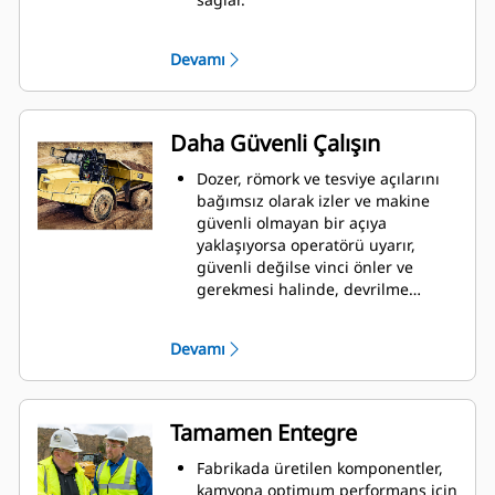
Sesli uyarıya sahip renkli çok
amaçlı
ekrana entegre edilmiştir.
Devamı
Daha Güvenli Çalışın
Dozer, römork ve tesviye açılarını
bağımsız olarak izler ve makine
güvenli olmayan bir açıya
yaklaşıyorsa operatörü uyarır,
güvenli değilse vinci önler ve
gerekmesi halinde, devrilme
esnasında vinci durdurur.
Devamı
Tamamen Entegre
Fabrikada üretilen komponentler,
kamyona optimum performans için