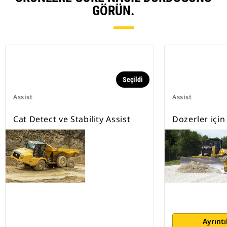
GÖRÜN.
Seçildi
Assist
Assist
Cat Detect ve Stability Assist
Dozerler için
Ayrıntı