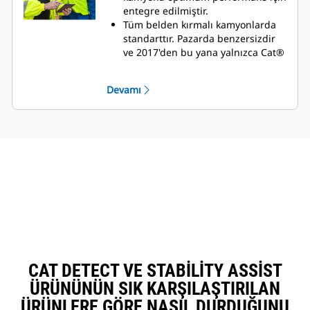
entegre edilmiştir.
Tüm belden kırmalı kamyonlarda
standarttır. Pazarda benzersizdir
ve 2017'den bu yana yalnızca Cat®
belden kırmalı kamyonlarda
mevcuttur.
Devamı
Devrilme olaylarını kaydeder
ve
VisionLink™, My.Cat.com ve Cat
Uygulaması aracılığıyla uyarabilir
ve rapor verebilir.
Dozer ve römork devrilme
olaylarının önlenmesine yardımcı
olur.
CAT DETECT VE STABILITY ASSIST
ÜRÜNÜNÜN SIK KARŞILAŞTIRILAN
ÜRÜNLERE GÖRE NASIL DURDUĞUNU