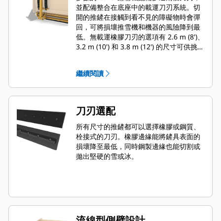
並配備整合在底座中的載運刀刃系統。切
開的推鏟在接觸到看不見的障礙物時會彈
回，可將損壞推雪機和機器的風險降到最
低。無載運橡膠刀刃的選項有 2.6 m (8')、
3.2 m (10') 和 3.8 m (12') 的尺寸可供挑
選，適用於所有使用滑移轉向接頭的型
號。
繼續閱讀
刀刃選配
所有尺寸的推鏟都可以選擇橡膠或鋼質、
栓接式的刀刃。橡膠邊緣能將鏟具表面的
損壞降至最低，同時鋼製邊緣也能切割或
拋出堅硬的雪或冰。
流線型側壁設計