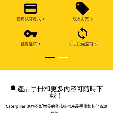
費用試算程式
現有方案
租賃選項
中古設備選項
assignment
產品手冊和更多內容可隨時下
載！
Caterpillar 為您不斷增長的業務提供產品手冊和其他資訊