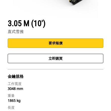
3.05 M (10')
直式雪推
要求報價
立即購買
金鑰規格
工作寬度
3048 mm
重量
1865 kg
長度