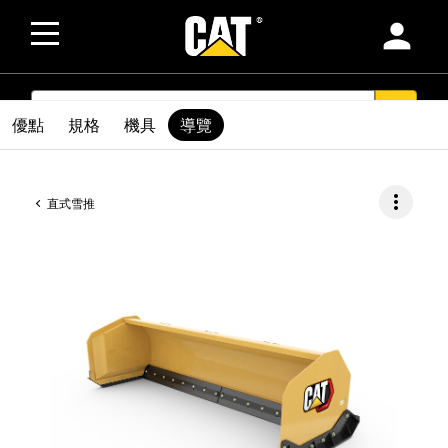
person
SEARCH
search
優點
規格
機具
導覽
more_vert
直式雪推