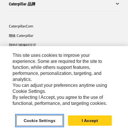
Caterpillar 品牌
Caterpillar.com
聯絡 Caterpillar
我的行銷偏好設定
網站地圖
This site uses cookies to improve your
experience. Some are required for the site to
Cookie Settings
function, while others support features,
performance, personalization, targeting, and
法律
analytics.
隱私權
You can adjust your preferences anytime using
Cookie Settings.
關於 Cat
By selecting I Accept, you agree to the use of
functional, performance, and targeting cookies.
TW - Chinese
© 2026 Caterpillar. All Rights Reserved.
Cookie Settings
I Accept