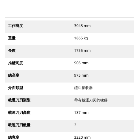
工作寬度
3048 mm
重量
1865 kg
長度
1755 mm
推鏟高度
906 mm
總高度
975 mm
介面類型
鏟斗接收器
載運刀刃類型
帶有載運刀刃的橡膠
載運刀刃高度
137 mm
載運刀刃數量
2
總寬度
3220 mm