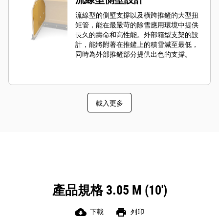
流線型的側壁支撐以及橫跨推鏟的大型扭
矩管，能在最嚴苛的除雪應用環境中提供
長久的壽命和高性能。外部箱型支架的設
計，能將附著在推鏟上的積雪減至最低，
同時為外部推鏟部分提供出色的支撐。
載入更多
產品規格 3.05 M (10')
cloud_download
print
下載
列印