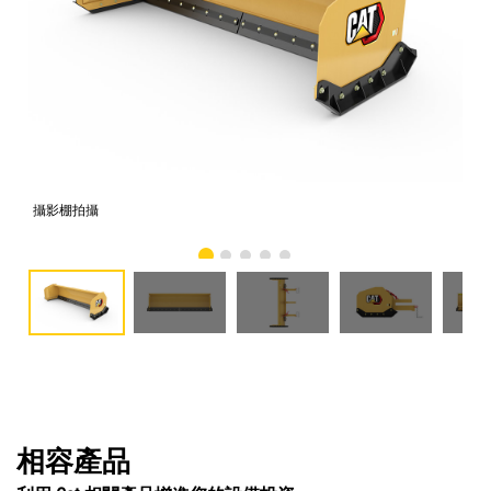
攝影棚拍攝
正
相容產品