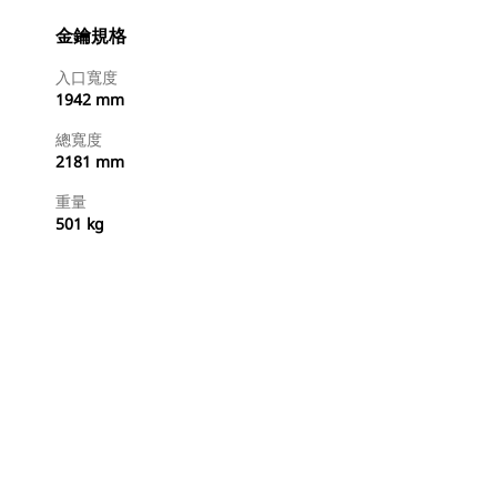
金鑰規格
入口寬度
1942 mm
總寬度
2181 mm
重量
501 kg
立即購買
要求報價