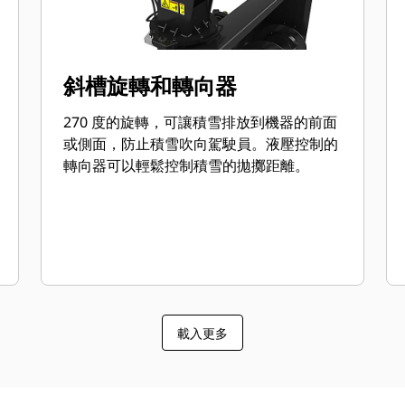
斜槽旋轉和轉向器
270 度的旋轉，可讓積雪排放到機器的前面
或側面，防止積雪吹向駕駛員。液壓控制的
轉向器可以輕鬆控制積雪的拋擲距離。
載入更多