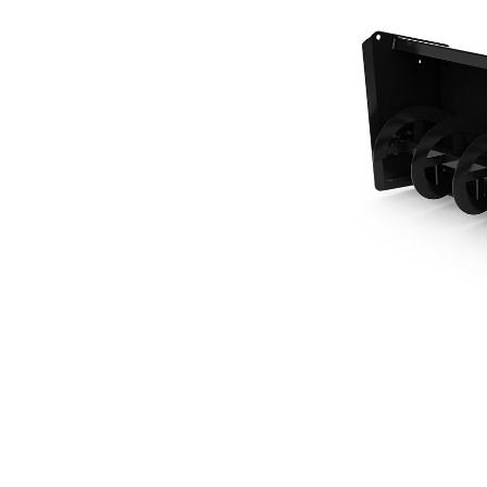
SR121
優
變更機型