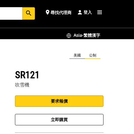
登入
place
apps
尋找代理商
search
Asia-繁體漢字
美國
公制
SR121
吹雪機
要求報價
立即購買