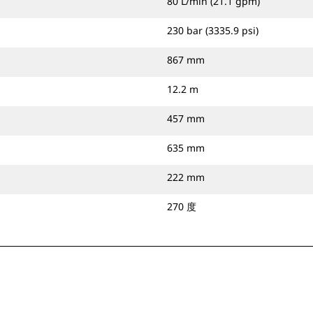
80 L/min (21.1 gpm)
230 bar (3335.9 psi)
867 mm
12.2 m
457 mm
635 mm
222 mm
270 度