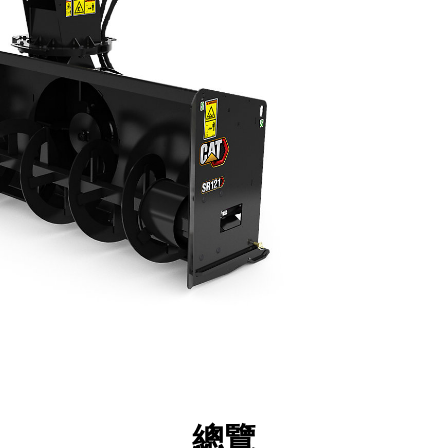
點
規格
機具
導覽
總覽