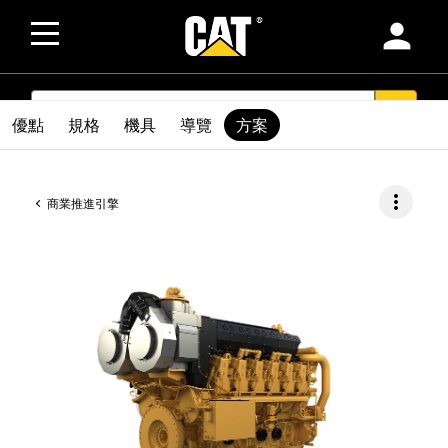
person
SEARCH
search
優點
規格
機具
導覽
方案
more_vert
商業推進引擎