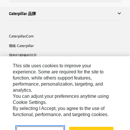
Caterpillar 品牌
Caterpillar.com
聯絡 Caterpillar
我的行銷偏好設定
網站地圖
This site uses cookies to improve your
experience. Some are required for the site to
Cookie Settings
function, while others support features,
performance, personalization, targeting, and
法律
analytics.
隱私權
You can adjust your preferences anytime using
Cookie Settings.
關於 Cat
By selecting I Accept, you agree to the use of
functional, performance, and targeting cookies.
TW - Chinese
© 2026 Caterpillar. All Rights Reserved.