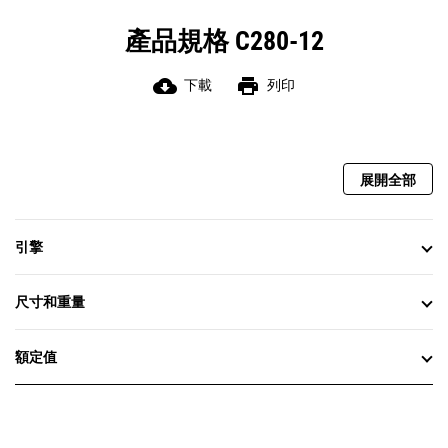
產品規格 C280-12
cloud_download
print
下載
列印
展開全部
引擎
尺寸和重量
額定值