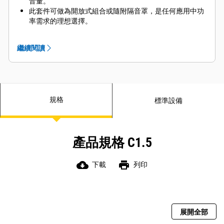
音量。
此套件可做為開放式組合或隨附隔音罩，是任何應用中功
率需求的理想選擇。
運作和保養成本低，燃油效益極佳。
單側維修和延長的維修間隔，讓保養更容易。
繼續閱讀
規格
標準設備
產品規格 C1.5
cloud_download
print
下載
列印
展開全部