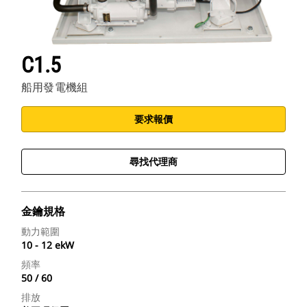
C1.5
船用發電機組
要求報價
尋找代理商
金鑰規格
動力範圍
10 - 12 ekW
頻率
50 / 60
排放