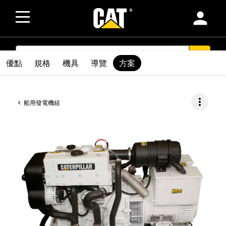
person
SEARCH
search
優點
規格
機具
導覽
方案
more_vert
船用發電機組