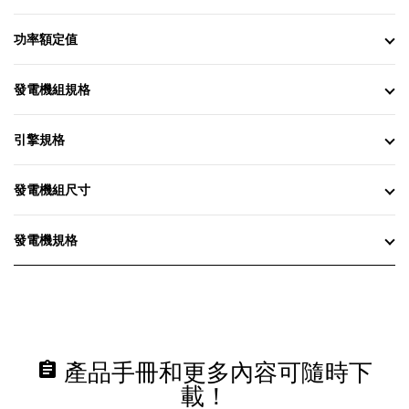
功率額定值
發電機組規格
引擎規格
發電機組尺寸
發電機規格
assignment
產品手冊和更多內容可隨時下
載！