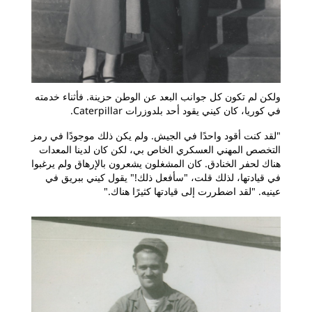
ولكن لم تكون كل جوانب البعد عن الوطن حزينة. فأثناء خدمته
في كوريا، كان كيني يقود أحد بلدوزرات Caterpillar.
"لقد كنت أقود واحدًا في الجيش. ولم يكن ذلك موجودًا في رمز
التخصص المهني العسكري الخاص بي، لكن كان لدينا المعدات
هناك لحفر الخنادق. كان المشغلون يشعرون بالإرهاق ولم يرغبوا
في قيادتها، لذلك قلت، "سأفعل ذلك!" يقول كيني ببريق في
عينيه. "لقد اضطررت إلى قيادتها كثيرًا هناك."