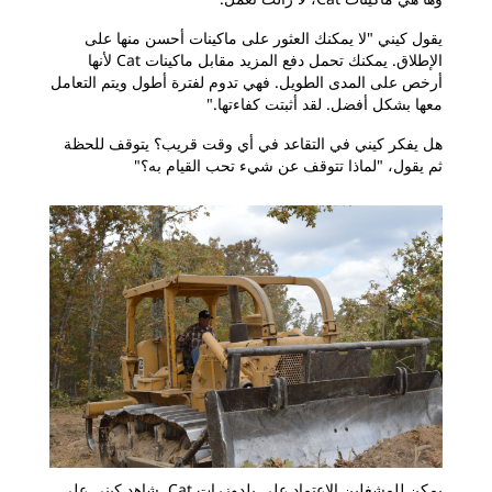
يقول كيني "لا يمكنك العثور على ماكينات أحسن منها على
الإطلاق. يمكنك تحمل دفع المزيد مقابل ماكينات Cat لأنها
أرخص على المدى الطويل. فهي تدوم لفترة أطول ويتم التعامل
معها بشكل أفضل. لقد أثبتت كفاءتها."
هل يفكر كيني في التقاعد في أي وقت قريب؟ يتوقف للحظة
ثم يقول، "لماذا تتوقف عن شيء تحب القيام به؟"
يمكن للمشغلين الاعتماد على بلدوزرات Cat. شاهد كيني على