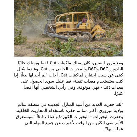
ومع مرور السنين، كان يمتلك ماكينات Cat فقط ويمتلك حاليًا
البلدوزر D6C وD6D والمحراث الخلفي من Cat. وعندما سُئل
كيني عن سبب اختياره لماكينات Cat، أجاب "لم أجد لها بديلًا. إذا
كنت ستستخدم معدات ثقيلة، فما عليك سوى الحصول على
معدات Cat - فهي موثوقة. وفي رأيي الشخصي أنها أفضل
كثيرًا.
"لقد حفرت العديد من أقبية المنازل الجديدة في منطقة سالم
بولاية ميزوري، أكثر مما تم حفره باستخدام المحاريث الخلفية.
وحفرت البحيرات – البحيرات الكبيرة! وأضاف قائلاً "سيستغرق
الأمر مني الكثير من الوقت لأخبرك عن جميع المهام التي
عملت بها".