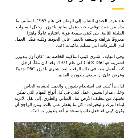
عند عودة الجندي الشاب إلى الوطن في عام 1953، استأنف ما
بدأه من حيث توقف، حيث عمل سائق بلدوزر. وخلال السنوات
القليلة التالية، بنى كيني سمعة قوية باعتباره عاملًا ماهرًا
معروفًا بنزاهته وشغفه بالعمل عالي الجودة. ولكنه فضّل العمل
لدى الشركات التي تمتلك ماكينات Cat.
وفي النهاية، اشترى كيني الماكينة الخاصة به. "كان أول بلدوزر
اشتريته هو Cat® D6C في عام 1971. وقد كان ملكًا لرجل
كنت أعمل معه في ذلك الوقت. لقد اشترى بلدوزر D6C جديدًا
وعرض عليّ أن يبيعني بلدوزره القديم.
لذا، بدأ كيني في استخدام بلدوزره والعمل لحسابه الخاص.
وعلى مدار السنين، عمل كيني في كل أنواع المهام التي يمكن
تخيلها. من تنظيف الأرض لبناء المباني والطرق، إلى نقل الأتربة
لبناء البرك والبحيرات - كل ما يخطر على بالك، ومن الراجح أن
يكون كيني قد فعل ذلك باستخدام أحد بلدوزرات Cat.