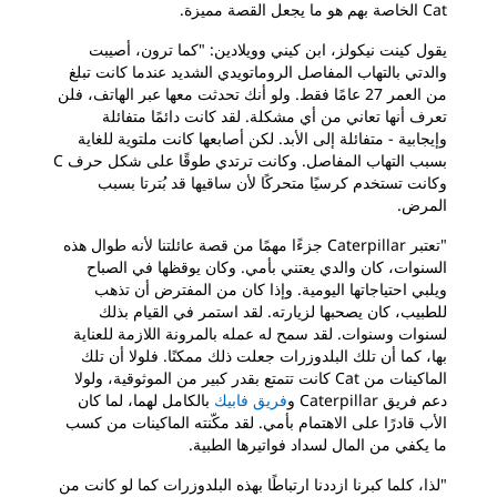
Cat الخاصة بهم هو ما يجعل القصة مميزة.
يقول كينت نيكولز، ابن كيني وويلادين: "كما ترون، أصيبت
والدتي بالتهاب المفاصل الروماتويدي الشديد عندما كانت تبلغ
من العمر 27 عامًا فقط. ولو أنك تحدثت معها عبر الهاتف، فلن
تعرف أنها تعاني من أي مشكلة. لقد كانت دائمًا متفائلة
وإيجابية - متفائلة إلى الأبد. لكن أصابعها كانت ملتوية للغاية
بسبب التهاب المفاصل. وكانت ترتدي طوقًا على شكل حرف C
وكانت تستخدم كرسيًا متحركًا لأن ساقيها قد بُترتا بسبب
المرض.
"تعتبر Caterpillar جزءًا مهمًا من قصة عائلتنا لأنه طوال هذه
السنوات، كان والدي يعتني بأمي. وكان يوقظها في الصباح
ويلبي احتياجاتها اليومية. وإذا كان من المفترض أن تذهب
للطبيب، كان يصحبها لزيارته. لقد استمر في القيام بذلك
لسنوات وسنوات. لقد سمح له عمله بالمرونة اللازمة للعناية
بها، كما أن تلك البلدوزرات جعلت ذلك ممكنًا. فلولا أن تلك
الماكينات من Cat كانت تتمتع بقدر كبير من الموثوقية، ولولا
دعم فريق Caterpillar و
فريق فابيك
بالكامل لهما، لما كان
الأب قادرًا على الاهتمام بأمي. لقد مكّنته الماكينات من كسب
ما يكفي من المال لسداد فواتيرها الطبية.
"لذا، كلما كبرنا ازددنا ارتباطًا بهذه البلدوزرات كما لو كانت من