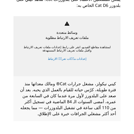
بلدوزر Cat D6 الخاص به:
warning
وسائط متعددة
ملفات تعريف الارتباط مطلوبة
لمشاهدة مقاطع الفيديو، انقر على رابط إعدادات ملفات تعريف الارتباط
واقبل ملفات تعريف الارتباط المستهدفة
إعدادات ملٝات تعريٝ الارتباط
كيني نيكولز، مشغل جرارات Cat® ومالك معداتها منذ
فترة طويلة، كرّس حياته للقيام بالعمل الذي يحبه. بعد أن
صعد على البلدورز لأول مرة عندما كان في السابعة من
عمره، أمضى السنوات الـ 84 الماضية في تسجيل أكثر
من 110 ألف ساعة في تشغيل البلدوزرات — مما يجعله
أحد أكثر مشغلي الجرافات خبرة على الإطلاق.