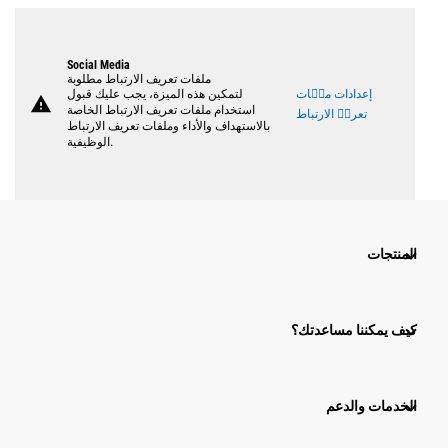
Social Media
ملفات تعريف الارتباط مطلوبة
إعدادات ملٝات
لتمكين هذه الميزة، يجب عليك قبول
warning
استخدام ملفات تعريف الارتباط الخاصة
تعريٝ الارتباط
بالاستهداف والأداء وملفات تعريف الارتباط
الوظيفية.
المنتجات
كيف يمكننا مساعدتك؟
الخدمات والدعم