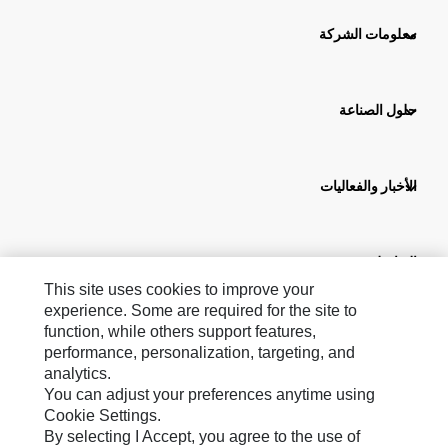
معلومات الشركة
حلول الصناعة
الأخبار والفعاليات
التواصل مع Cat
This site uses cookies to improve your
experience. Some are required for the site to
SA ‧ Arabic
function, while others support features,
performance, personalization, targeting, and
analytics.
You can adjust your preferences anytime using
Cookie Settings.
By selecting I Accept, you agree to the use of
Social Media