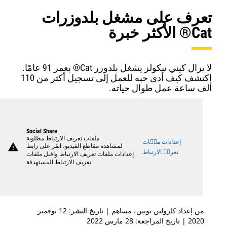
تعرف على مشغل بلدوزرات
Cat® الأكثر خبرة
لا يزال كيني نيكولز يشغل بلدوزر Cat® بعمر 91 عامًا.
اكتشف كيف أدى حبه للعمل إلى تسجيل أكثر من 110
ألف ساعة عمل طوال حياته.
Social Share
ملفات تعريف الارتباط مطلوبة
إعدادات ملٝات
لمشاهدة مقاطع الفيديو، انقر على رابط
warning
تعريٝ الارتباط
إعدادات ملفات تعريف الارتباط واقبل ملفات
تعريف الارتباط المستهدفة
من إعداد كارولين توبين، مساهم | تاريخ النشر: 12 نوفمبر
2020 | تاريخ المراجعة: 28 مارس 2022