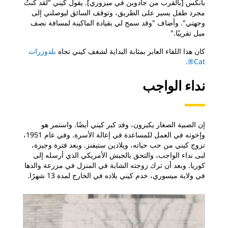
بانكس [بالقرب من جادوين في ميزوري]. يقول كيني "لقد كنتُ
مجرد طفل يسير على الطريق، وتوقف السائق ليوصلني إلى
وجهتي". وأضاف "وقد سمح لي بقيادة الماكينة لمسافة نصف
ميل تقريبًا."
كان هذا اللقاء العابر بمثابة البداية لشغف كيني تجاه
بلدوزرات
.
Cat®
نداء الواجب
إن الصبية الصغار يكبرون، وقد كبر كيني أيضًا. واستمر هو
وإخوته في العمل للمساعدة في إعالة الأسرة. وفي عام 1951،
تزوج كيني من حب حياته، ويلادين ستيفنز. وبعد فترة وجيزة،
لبى نداء الواجب، والتحق بالجيش الأمريكي الذي أرسله إلى
كوريا. وبعد أن ترك زوجته الشابة في المنزل في مزرعة والدها
في ولاية ميسوري، خدم كيني بلاده في الخارج لمدة 13 شهرًا.