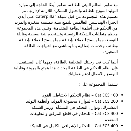
مع تطور النظام البيئي للطاقة، تتطور أيضًا الحاجة إلى موارد
التوليد الموزع للطاقة والحلول المبتكرة اللازمة لإدارتها. تم
تصميم هذه المجموعة من قبل شبكة Caterpillar على أيدي
الخبراء الهندسيين العالميين للتمتع ببيئة تنظيمية متغيرة والمزيد
من التحكم في أنظمة الطاقة المتقدمة، وتلبي هذه المجموعة
معظم متطلبات الشبكة الرئيسية وتستخدم بنية بسيطة وقابلة
للتوسع، مما يسمح للعملاء بإضافة مما يسمح للعملاء بإضافة
وظائف وخدمات إضافية بما يتماشى مع احتياجات الطاقة
المتغيرة.
أينما كنت في رحلتك المتعلقة بالطاقة، ومهما كان المستقبل،
فإن نظام التحكم في الطاقة المحدث هذا يتمتع بالمرونة وقابلية
التوسع والاتصال لدعم عملياتك.
تشتمل المجموعة على:
Cat ECS 100 – نظام التحكم الاحتياطي القوي
Cat ECS 200 – لموازاة مجموعة المولد، وأنظمة التوليد
المشترك، وتوازن التحكم في المنشأة، ورمز الشبكة
Cat ECS 300 – للتحكم في قاطع المرفق والتطبيقات
المعقدة
Cat ECS 400 – للتحكم الإشرافي الكامل في الشبكة