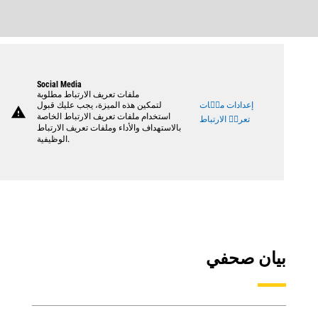
Social Media
ملفات تعريف الارتباط مطلوبة
إعدادات ملٝات
لتمكين هذه الميزة، يجب عليك قبول
warning
استخدام ملفات تعريف الارتباط الخاصة
تعريٝ الارتباط
بالاستهداف والأداء وملفات تعريف الارتباط
الوظيفية.
بيان صحفي