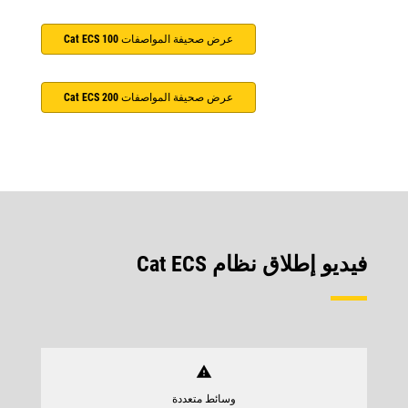
عرض صحيفة المواصفات Cat ECS 100
عرض صحيفة المواصفات Cat ECS 200
فيديو إطلاق نظام Cat ECS‏
warning
وسائط متعددة