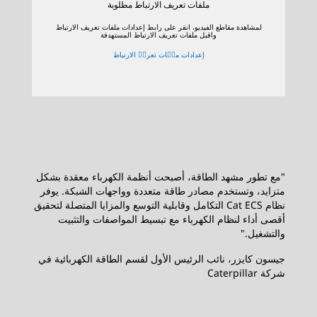
ملفات تعريف الارتباط مطلوبة
لمشاهدة مقاطع الفيديو، انقر على رابط إعدادات ملفات تعريف الارتباط
واقبل ملفات تعريف الارتباط المستهدفة
إعدادات ملٝات تعريٝ الارتباط
"مع تطور مشهد الطاقة، أصبحت أنظمة الكهرباء معقدة بشكل
متزايد، وتستخدم مصادر طاقة متعددة وواجهات الشبكة. يوفر
نظام Cat ECS التكامل وقابلية التوسع والمزايا المتصلة لتحقيق
أقصى أداء لنظام الكهرباء مع تبسيط المواصفات والتثبيت
والتشغيل."
جيسون كايزر، نائب الرئيس الأول لقسم الطاقة الكهربائية في
شركة Caterpillar‏