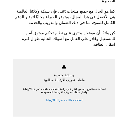
الصغيرة
كما هو الحال مع جميع منتجات Cat، فإن شبكة وكلائنا العالمية
هي الأفضل في هذا المجال، ويتوفر الخبراء محليًا لتوفير الدعم
الكامل للمنتج، بما في ذلك الضمان والتدريب والخدمة.
كن واثقًا أن موقعك يحتوي على نظام تحكم موثوق آمن
للمستقبل وقادر على العمل مع أصولك الحالية طوال فترة
انتقال الطاقة.
warning
وسائط متعددة
ملفات تعريف الارتباط مطلوبة
لمشاهدة مقاطع الفيديو، انقر على رابط إعدادات ملفات تعريف الارتباط
واقبل ملفات تعريف الارتباط المستهدفة
إعدادات ملٝات تعريٝ الارتباط