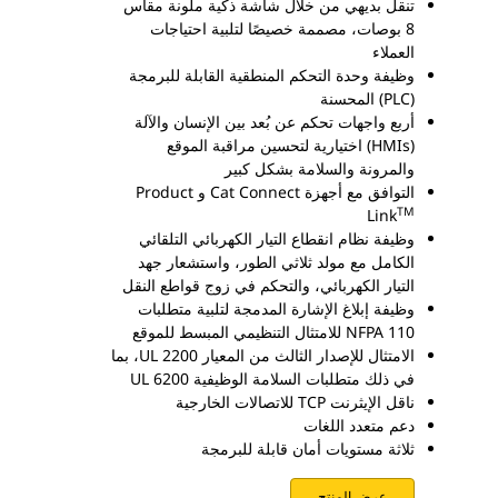
تنقل بديهي من خلال شاشة ذكية ملونة مقاس
8 بوصات، مصممة خصيصًا لتلبية احتياجات
العملاء
وظيفة وحدة التحكم المنطقية القابلة للبرمجة
(PLC) المحسنة
أربع واجهات تحكم عن بُعد بين الإنسان والآلة
(HMIs) اختيارية لتحسين مراقبة الموقع
والمرونة والسلامة بشكل كبير
التوافق مع أجهزة Cat Connect و Product
TM
Link
وظيفة نظام انقطاع التيار الكهربائي التلقائي
الكامل مع مولد ثلاثي الطور، واستشعار جهد
التيار الكهربائي، والتحكم في زوج قواطع النقل
وظيفة إبلاغ الإشارة المدمجة لتلبية متطلبات
NFPA 110 للامتثال التنظيمي المبسط للموقع
الامتثال للإصدار الثالث من المعيار UL 2200، بما
في ذلك متطلبات السلامة الوظيفية UL 6200‏
ناقل الإيثرنت TCP للاتصالات الخارجية
دعم متعدد اللغات
ثلاثة مستويات أمان قابلة للبرمجة
عرض المنتج