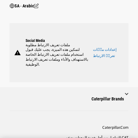
SA ‧ Arabic
Social Media
ملفات تعريف الارتباط مطلوبة
إعدادات ملٝات
لتمكين هذه الميزة، يجب عليك قبول
warning
استخدام ملفات تعريف الارتباط الخاصة
تعريٝ الارتباط
بالاستهداف والأداء وملفات تعريف الارتباط
الوظيفية.
Caterpillar Brands
Caterpillar.com
CAT التواصل من أجل خدمة المعدات ودعم