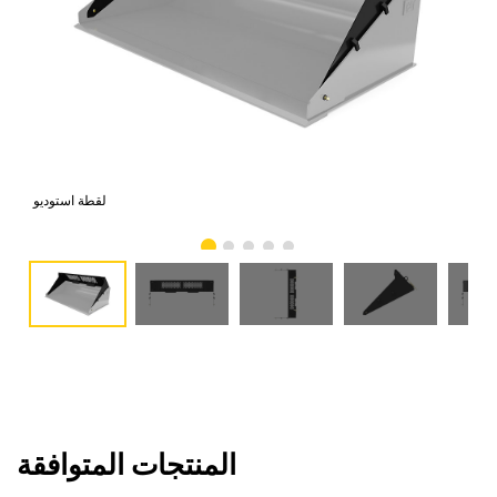
امي
لقطة استوديو
المنتجات المتوافقة