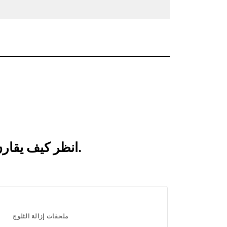
انظر كيف يقارن 2,44 م (8 أقدام) بالمنتجات التي تتم مقارنتها بشكل متكرر.
ملحقات إزالة الثلوج