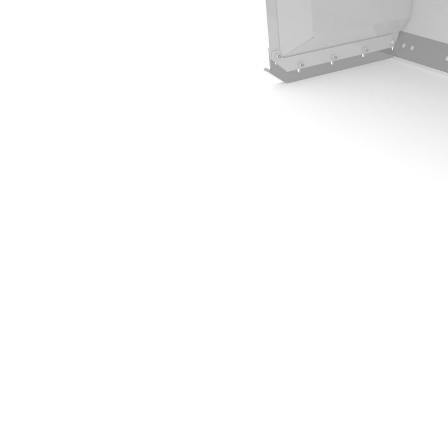
2,44 م (8 أقدام)
مزايا
تغيير الموديل