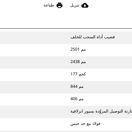
print
cloud_download
تنزيل
طباعة
قضيب أداة السحب للخلف
2501 مم
2438 مم
177 كجم
844 مم
406 مم
ارنة التوصيل المزوَّدة بسيور انزلاقية
فولاذ مع حد حبس