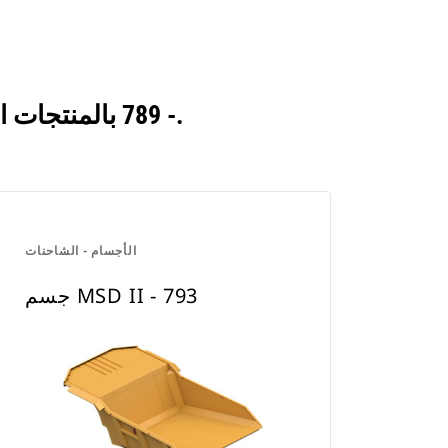
انظر كيف يقارن الجسم MSD II ‏- 789 بالمنتجات التي تتم مقارنتها بشكل متكرر.
الأجسام - الشاحنات
جسم MSD II - 793