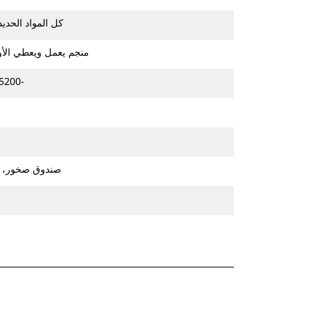
كل المواد الحديد
منجم يعمل ويعطي الأولو
24000‏-25200 كجم (55500-58200 رطل)
صندوق صخور، ل