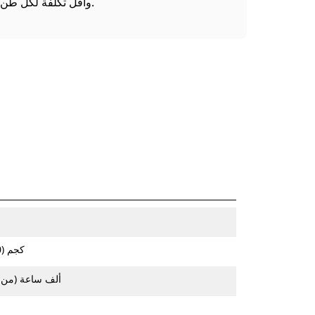
وأقل تكلفة لكل طن.
24000-25200 كجم (55500-58200 رطل)
40 ألف ساعة (من 1 إلى 2 دورة تجديد/إعادة تبطين