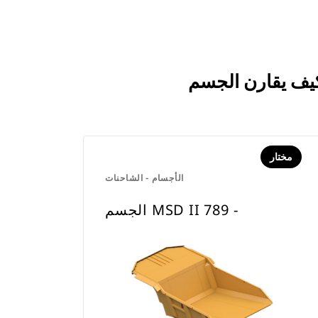
مختار
الأجسام - الشاحنات
الجسم MSD II ‏- 789