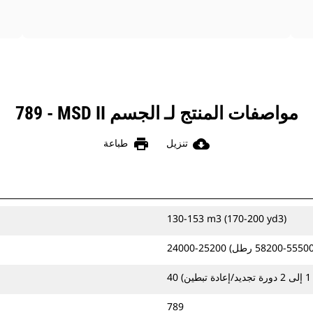
مواصفات المنتج لـ الجسم MSD II ‏- 789
print
cloud_download
تنزيل
طباعة
130-153 m3 (170-200 yd3)
)
789