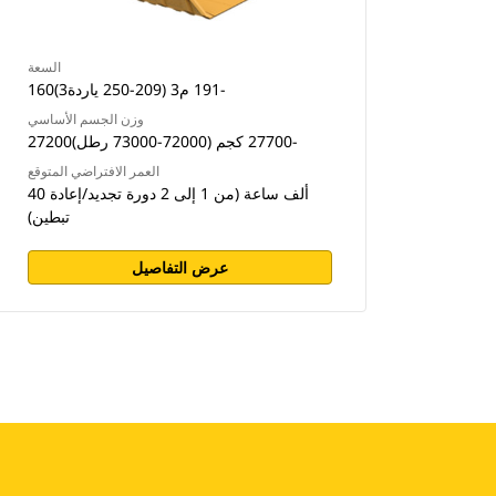
السعة
160‏-191 م3 (209-250 ياردة3)
وزن الجسم الأساسي
27200‏-27700 كجم (72000-73000 رطل)
العمر الافتراضي المتوقع
40 ألف ساعة (من 1 إلى 2 دورة تجديد/إعادة
تبطين)
عرض التفاصيل