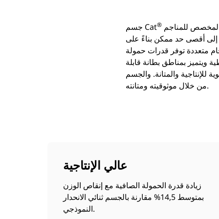
®
ذو التصميم المخصص للمناجم (MSD II) هو جسم خفيف الوزن وقابل للتخصيص يوفر أقصى قدر من تعدد
جسم Cat
إلى أقصى حد ممكن بناءً على
جام متعددة توفر قدرات حمولة
 ويتميز بمناطق بطانة قابلة
MSD I هو الجسم خفيف الوزن الأكثر اختيارًا في السوق، وهو ما يثبت قيمته
من خلال موثوقيته ومتانته.
عالي الإنتاجية
زيادة قدرة الحمولة الصافية مع إنقاص الوزن
بمتوسط 14,5% مقارنة بالجسم ثنائي الانحدار
النموذجي.