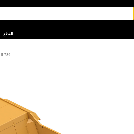
القطع
الجسم MSD II ‏- 789