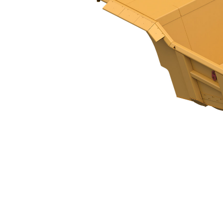
الجسم MSD II ‏- 789
مزايا
تغيير الموديل