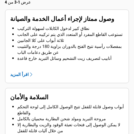
عرض 1-3 من 4
وصول ممتاز لإجراء أعمال الخدمة والصيانة
نطاق كبير لدخول الكابلات لسهولة التركيب
تستوعب القاطع المفرد أو المتعدد الذي يتم تركيبه على الجانب
ثلاثة أبواب على كلا الجانبين
بمفصلات رأسية تتيح الفتح بالدوران بزاوية 180 درجة والتثبيت
عن طريق دعامات الباب
أنابيب لتصريف زيت التشحيم وسائل التبريد خارج قاعدة
الحاوية
غطاء تعبئة الرادياتير
اقرأ المزيد
السلامة والأمان
أبواب وصول قابلة للقفل تتيح الوصول الكامل إلى لوحة التحكم
والقاطع
مروحة التبريد ومولد شحن البطارية محميان بالكامل
لا يمكن الوصول إلى فتحات تعبئة الوقود والزيت والبطارية إلا
من خلال آليات قابلة للقفل