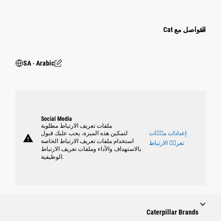
التواصل مع Cat
SA ‧ Arabic
Social Media
ملفات تعريف الارتباط مطلوبة
إعدادات ملٝات
لتمكين هذه الميزة، يجب عليك قبول
warning
استخدام ملفات تعريف الارتباط الخاصة
تعريٝ الارتباط
بالاستهداف والأداء وملفات تعريف الارتباط
الوظيفية.
Caterpillar Brands