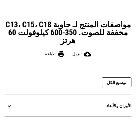
مواصفات المنتج لـ حاوية C13، C15، C18
مخففة للصوت. 350-600 كيلوفولت 60
هرتز
print
cloud_download
تنزيل
طباعة
توسيع الكل
الأوزان والأبعاد