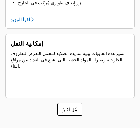
زر إيقاف طوارئ مُركب في الخارج
صُممت لرفع قضبان التوزيع لضمان توفير الأمان
منطقة التمديدات الكهربائية مضادة للقوارض
اقرأ المزيد
إمكانية النقل
تتميز هذه الحاويات ببنية شديدة الصلابة لتتحمل التعرض للظروف
الخارجية ومناولة المولد الخشنة التي تشيع في العديد من مواقع
البناء.
َمِّل أكثر