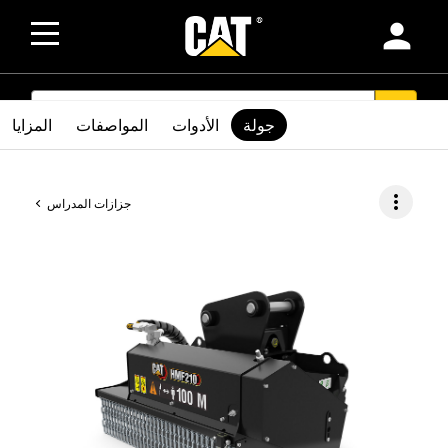
person
SEARCH
search
جولة
الأدوات
المواصفات
المزايا
more_vert
جزازات المدراس