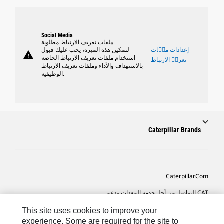
Social Media
ملفات تعريف الارتباط مطلوبة
إعدادات ملٝات
لتمكين هذه الميزة، يجب عليك قبول
warning
استخدام ملفات تعريف الارتباط الخاصة
تعريٝ الارتباط
بالاستهداف والأداء وملفات تعريف الارتباط
الوظيفية.
Caterpillar Brands
Caterpillar.com
CAT التواصل من أجل خدمة المعدات ودعم
تفضيلات التسويق الخاصة بي
This site uses cookies to improve your
experience. Some are required for the site to