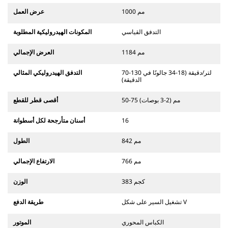
1000 مم
عرض العمل
التدفق القياسي
المكونات الهيدروليكية المطلوبة
1184 مم
العرض الإجمالي
70-130 لتر/دقيقة (18-34 جالونًا في
التدفق الهيدروليكي المثالي
الدقيقة)
50-75 مم (2-3 بوصات)
أقصى قطر للقطع
16
أسنان متأرجحة لكل أسطوانة
842 مم
الطول
766 مم
الارتفاع الإجمالي
383 كجم
الوزن
تشغيل السير على شكل V
طريقة الدفع
الكباس المحوري
الموتور