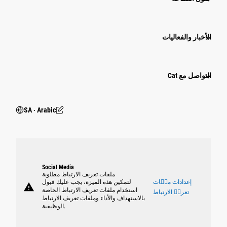
الأخبار والفعاليات
التواصل مع Cat
SA ‧ Arabic
Social Media
ملفات تعريف الارتباط مطلوبة
إعدادات ملٝات
لتمكين هذه الميزة، يجب عليك قبول
warning
استخدام ملفات تعريف الارتباط الخاصة
تعريٝ الارتباط
بالاستهداف والأداء وملفات تعريف الارتباط
الوظيفية.