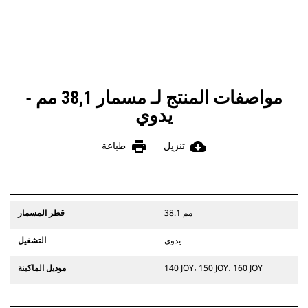
مواصفات المنتج لـ مسمار 38,1 مم -
يدوي
print
cloud_download
تنزيل
طباعة
38.1 مم
قطر المسمار
يدوي
التشغيل
140 JOY، 150 JOY، 160 JOY
موديل الماكينة