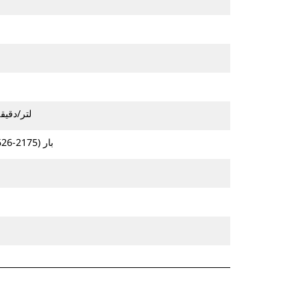
70-130 لتر/دقيقة (18-34 جالونًا ف
150-250 بار (2175-3626 رطل لكل بوصة مربعة)