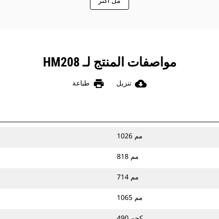
َمِّل أكثر
مواصفات المنتج لـ HM208
print
cloud_download
تنزيل
طباعة
1026 مم
818 مم
714 مم
1065 مم
490 كجم