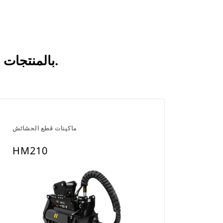
انظر كيف يقارن HM208 بالمنتجات التي تتم مقارنتها بشكل متكرر.
ماكينات قطع الحشائش
HM210