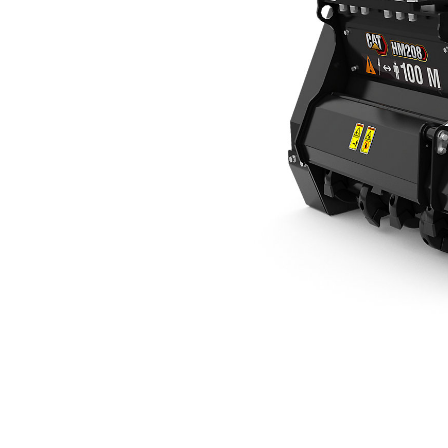
HM208
مزايا
تغيير الموديل