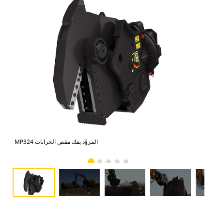
صور
MP324 المزوَّد بفك مقص الخزانات