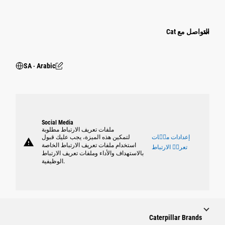
التواصل مع Cat
SA ‧ Arabic
Social Media
ملفات تعريف الارتباط مطلوبة
إعدادات ملٝات
لتمكين هذه الميزة، يجب عليك قبول
warning
استخدام ملفات تعريف الارتباط الخاصة
تعريٝ الارتباط
بالاستهداف والأداء وملفات تعريف الارتباط
الوظيفية.
Caterpillar Brands