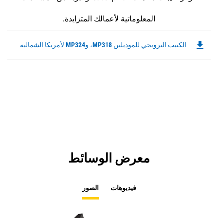
المعلوماتية لأعمالك المتزايدة.
file_download
Downloadable
الكتيب الترويجي للموديلين MP318، وMP324 لأمريكا الشمالية
PDF
Opens
in
a
New
Tab
معرض الوسائط
فيديوهات
الصور