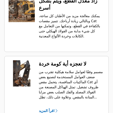
زاد معدل القطع، ويتم بشكل
أسرع
يمكنك معالجة مزيد من الأطنان كل ساعة،
وبالتالي زيادة أرباحك. تتميز مقصات Cat
بالكفاءة في القطع، وتمكنها من التعامل مع
كل شيء بداية من الفولاذ الهيكلي حتى
الكابلات وخردة الألواح المعدنية.
لا تعجزه أية كومة خردة
مصمم وفقًا لعوامل سلامة هيكلية تقترب من
ضعف العوامل المستخدمة لتصنيع بعض
الماكينات المنافسة، يتحمل مقص Cat أي
ظروف تشغيل. تمثل الهياكل المصنعة من
الفولاذ المصلد والفك الصلب بعض مزايا
المتانة بالمقص. وعلاوة على ذلك، تظل
الأسطوانة والمكونات الهيدروليكية محمية
تمامًا داخل المقص طوال دورة القص.
اقرأ المزيد