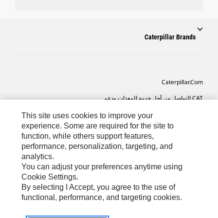
Caterpillar Brands
Caterpillar.com
CAT التواصل من أجل خدمة المعدات ودعم
تفضيلات التسويق الخاصة بي
This site uses cookies to improve your
experience. Some are required for the site to
خريطة الموقع
function, while others support features,
performance, personalization, targeting, and
Cookie Settings
analytics.
قانوني
You can adjust your preferences anytime using
Cookie Settings.
الخصوصية
By selecting I Accept, you agree to the use of
functional, performance, and targeting cookies.