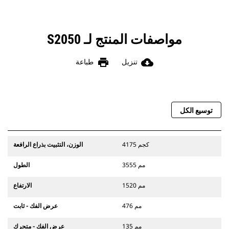
مواصفات المنتج لـ S2050
print
cloud_download
تنزيل
طباعة
توسيع الكل
4175 كجم
الوزن، التثبيت بذراع الرافعة
3555 مم
الطول
1520 مم
الارتفاع
476 مم
عرض الفك - ثابت
135 مم
عرض الفك - متحرك