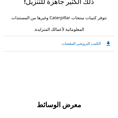
ذلك الكثير جاهزة للتنزيل!
تتوفر كتيبات منتجات Caterpillar وغيرها من المستندات
المعلوماتية لأعمالك المتزايدة.
file_download
Downloadable
الكتيب الترويجي للمقصات
PDF
Opens
in
a
New
Tab
معرض الوسائط