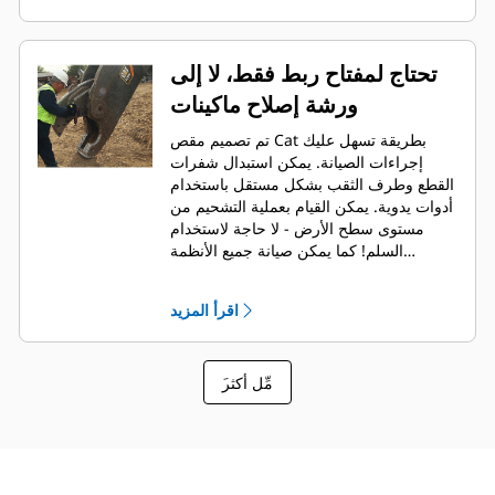
تحتاج لمفتاح ربط فقط، لا إلى
ورشة إصلاح ماكينات
تم تصميم مقص Cat بطريقة تسهل عليك
إجراءات الصيانة. يمكن استبدال شفرات
القطع وطرف الثقب بشكل مستقل باستخدام
أدوات يدوية. يمكن القيام بعملية التشحيم من
مستوى سطح الأرض - لا حاجة لاستخدام
السلم! كما يمكن صيانة جميع الأنظمة
الهيدروليكية والمقص مركب في الماكينة -
وهذا يعني تقليل وقت الصيانة وزيادة وقت
اقرأ المزيد
العمل.
َمِّل أكثر