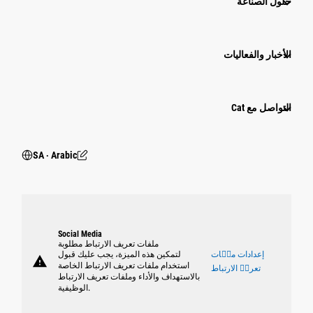
حلول الصناعة
الأخبار والفعاليات
التواصل مع Cat
SA ‧ Arabic
Social Media
ملفات تعريف الارتباط مطلوبة
إعدادات ملٝات
لتمكين هذه الميزة، يجب عليك قبول
warning
استخدام ملفات تعريف الارتباط الخاصة
تعريٝ الارتباط
بالاستهداف والأداء وملفات تعريف الارتباط
الوظيفية.