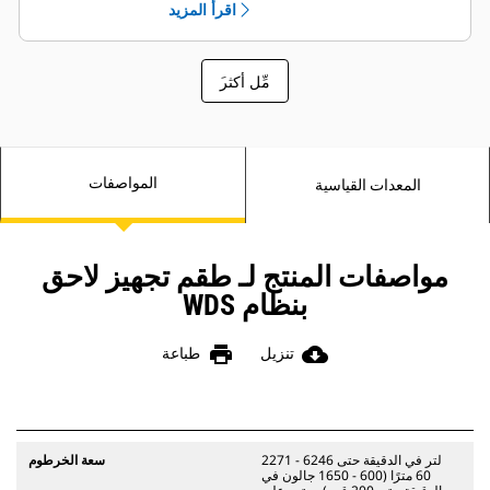
اقرأ المزيد
بأنظمة المياه التقليدية.
َمِّل أكثر
المواصفات
المعدات القياسية
مواصفات المنتج لـ طقم تجهيز لاحق
بنظام WDS
print
cloud_download
تنزيل
طباعة
2271 - 6246 لتر في الدقيقة حتى
سعة الخرطوم
60 مترًا (600 - 1650 جالون في