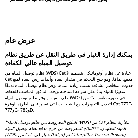
عرض عام
يمكنك إدارة الغبار في طريق النقل عن طريق نظام
توصيل المياه عالي الكفاءة.
نظام توصيل المياه من (WDS) Cat® عبارة عن نظام أوتوماتيكي بتصميم
Cat مدمج تمامًا. وهو يتيح التحكم في مقدار المياه وأنماط رش المياه لمنع
حدوث المخاطر الشائعة بسبب زيادة المياه. يوفر نظام توصيل المياه تدفقًا
متغيرًا للمياه بناءً على سرعة الشاحنة ويحدد التدفق المناسب للحفاظ
على المياه. يتوفر نظام توصيل المياه (WDS) من Cat في صورة طقم
لتعديل التجهيزات مع الشاحنات التي تسير على الطرق الوعرة Cat 777F،
و777G، و785D.
*النتائج المعروضة من نظام توصيل المياه (WDS) من Cat مقارنة بنظام
المياه التقليدي. **النتائج المعروضة من خرج مدفع نظام توصيل المياه
(WDS) من Cat. تم إجراء الاختبار في Caterpillar Tucson Proving