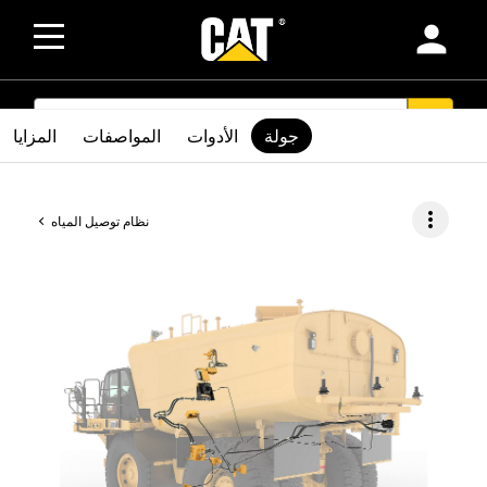
person
SEARCH
search
جولة
الأدوات
المواصفات
المزايا
more_vert
نظام توصيل المياه