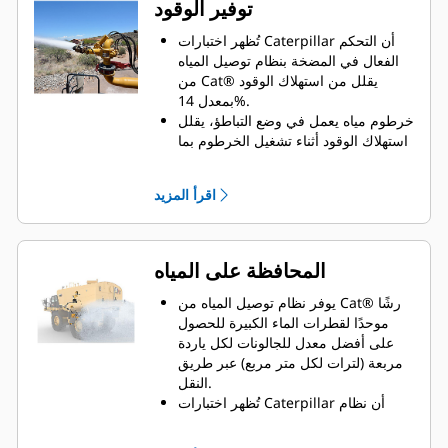
توفير الوقود
خاصية الإيقاف التلقائي الملء الزائد
وتؤدي أيضًا إلى زيادة عمر المكونات.
تُظهر اختبارات Caterpillar أن التحكم
يتميز النظام بخاصية بدء التشغيل
الفعال في المضخة بنظام توصيل المياه
والإيقاف الأوتوماتيكي، وذلك بناءً على
من Cat® يقلل من استهلاك الوقود
سرعة الشاحنة، مما يحد من الإفراط في
بمعدل 14%.
رش المياه عند تقاطعات الطرق لتحسين
خرطوم مياه يعمل في وضع التباطؤ، يقلل
مستوى الأمان لجميع المركبات في
استهلاك الوقود أثناء تشغيل الخرطوم بما
الموقع.
يصل إلى 50%.
اقرأ المزيد
المحافظة على المياه
يوفر نظام توصيل المياه من Cat® رشًا
موحدًا لقطرات الماء الكبيرة للحصول
على أفضل معدل للجالونات لكل ياردة
مربعة (لترات لكل متر مربع) عبر طريق
النقل.
تُظهر اختبارات Caterpillar أن نظام
توصيل المياه من Cat يمكنه تقليل
استهلاك المياه بنسبة 25-50% مقارنة