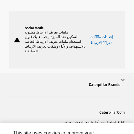
Social Media
ملفات تعريف الارتباط مطلوبة
إعدادات ملٝات
لتمكين هذه الميزة، يجب عليك قبول
warning
استخدام ملفات تعريف الارتباط الخاصة
تعريٝ الارتباط
بالاستهداف والأداء وملفات تعريف الارتباط
الوظيفية.
Caterpillar Brands
Caterpillar.com
CAT التواصل من أجل خدمة المعدات ودعم
تفضيلات التسويق الخاصة بي
This site uses cookies to improve your