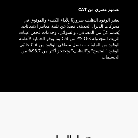
تصميم عصري من CAT
يعتبر الوقود النظيف ضروريًا للأداء الكفء والموثوق في
محركات الديزل الحديثة، فضلًا عن تلبية معايير الانبعاثات.
يُصمم كلٌ من المصافي، والسوائل، وخدمات فحص عينات
الزيت المجدولة S∙O∙S℠ من Cat بما يوفر الحماية لأنظمة
الوقود من الملوثات. تفصل مصافي الوقود من Cat جانبَي
الوقود "المتسخ" و"النظيف" وتحتجز أكثر من 98.7% من
الجسيمات.