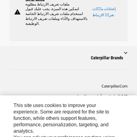
ملفات تعريف الارتباط مطلوبة
إعدادات ملٝات
لتمكين هذه الميزة، يجب عليك قبول
warning
استخدام ملفات تعريف الارتباط الخاصة
تعريٝ الارتباط
بالاستهداف والأداء وملفات تعريف الارتباط
الوظيفية.
Caterpillar Brands
Caterpillar.com
CAT التواصل من أجل خدمة المعدات ودعم
This site uses cookies to improve your
تفضيلات التسويق الخاصة بي
experience. Some are required for the site to
خريطة الموقع
function, while others support features,
performance, personalization, targeting, and
Cookie Settings
analytics.
قانوني