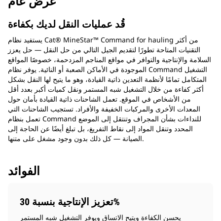
عرض عام
قُد عمليات النقل لديك بكفاءة
يستفيد نظام Cat® MineStar™ Command for hauling من أكثر
التقنيات المتاحة تطورًا لتقديم الجيل التالي من حل النقل — حل يعزز
السلامة والإنتاجية والتوافر في مواقع المناجم المزدحمة، خصوصًا المواقع
الموجودة في الأماكن الصعبة أو النائية. يوفر نظام Command التشغيل
المتكامل تمامًا لأنظمة التعدين ذاتية القيادة، وهو ما يتيح لها النقل بشكل
أكثر كفاءة من خلال التشغيل شبه المستمر ونقل كميات أكبر بعدد أقل
من الأشخاص في الموقع. تعمل الشاحنات ذاتية القيادة بأمان حول
المعدات الأخرى والمركبات الخفيفة والأفراد. تستجيب الشاحنات التي
تعمل بنظام Command للنداءات بشأن المجراف وتنتقل إلى الموضع
المحدد وتنقل المواد إلى نقاط التفريغ، بل تبلغ أيضًا عن الحاجة إلى
الصيانة — كل ذلك بدون وجود مشغل على متنها.
الفوائد
تعزيز الإنتاجية بنسبة 30%
يحسن الكفاءة ويتيح الاتساق ويوفر التشغيل شبه المستمر