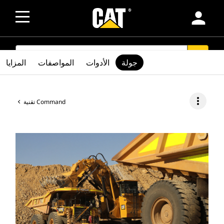
person
SEARCH
search
جولة
الأدوات
المواصفات
المزايا
more_vert
تقنية Command