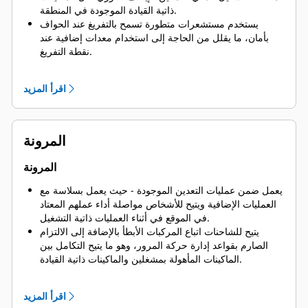
ذاتية القيادة الموجودة في المنطقة.
يستخدم مستشعرات متطورة تسمح بالتفريغ عند الحواف
بأمان، ما يقلل من الحاجة إلى استخدام معدات إضافية عند
نقطة التفريغ.
يتيح للشاحنات الالتزام بحدود السرعة وبروتوكول الاصطفاف
وإصدار الإشارات وتنفيذ أولويات التقاطعات المحددة مسبقًا.
اقرأ المزيد
يستخدم تقنيات مثبتة الكفاءة لمنع الاصطدام بالأجسام التي
تظهر فجأة في مسار الشاحنة.
يعزز السلامة عن طريق إبعاد المشغلين عن الظروف الخطرة.
المرونة
المرونة
يعمل ضمن عمليات التعدين الموجودة - حيث يعمل بسلاسة مع
العمليات الإضافية ويتيح للأشخاص مواصلة أداء عملهم المعتاد
في الموقع في أثناء العمليات ذاتية التشغيل.
يتيح للشاحنات اتباع المركبات الأبطأ بالإضافة إلى الالتزام
الصارم بقواعد إدارة حركة المرور، وهو ما يتيح التكامل بين
الماكينات المأهولة بمشغلين والماكينات ذاتية القيادة.
يتضمن إمكانية التصميم المدمج وبرمجيات سهلة الاستخدام
تسمح بالتطوير السريع لأي شبكة طرق تعدين - في غضون
اقرأ المزيد
دقائق.