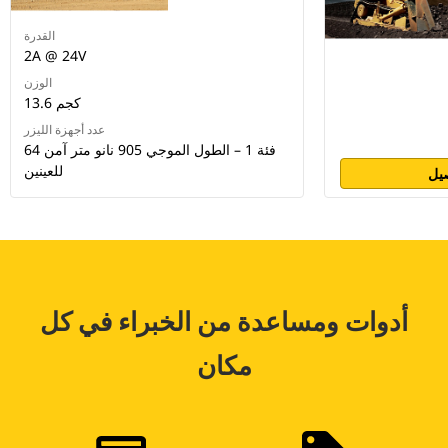
القدرة
2A @ 24V
الوزن
13.6 كجم
عدد أجهزة الليزر
64 فئة 1 – الطول الموجي 905 نانو متر آمن
للعينين
يل
أدوات ومساعدة من الخبراء في كل
مكان