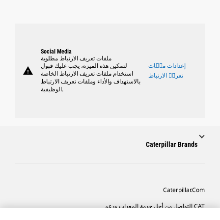
Social Media
ملفات تعريف الارتباط مطلوبة
إعدادات ملٝات
لتمكين هذه الميزة، يجب عليك قبول
warning
استخدام ملفات تعريف الارتباط الخاصة
تعريٝ الارتباط
بالاستهداف والأداء وملفات تعريف الارتباط
الوظيفية.
Caterpillar Brands
Caterpillar.com
CAT التواصل من أجل خدمة المعدات ودعم