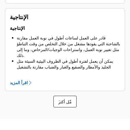
يوفر نقاط دخول متعددة، مع نشر سريع وقابل للتكرار وقابل
للتطوير.
يتيح للشاحنات العمل إما في الوضع ذاتي القيادة أو الوضع
الإنتاجية
اليدوي، وهو ما يتيح نفس الأداء والوظائف لموديل الشاحنة
القياسي عند تشغيلها في الوضع اليدوي.
الإنتاجية
قادر على العمل لساعات أطول في نوبة العمل مقارنة
بالشاحنة التي يقودها مشغل من خلال التخلص من وقت التباطؤ
مثل تغيير نوبة العمل، واستراحات الوجبات/المرحاض، وما إلى
ذلك.
يمكن أن يعمل لفترة أطول في الظروف البيئية السيئة مثل
الجليد والأمطار والصقيع والغبار والضباب مقارنة بالتشغيل
بقيادة مشغل - ما يسهم في تقليل التأخير وساعات الانتظار
ويوفر استغلالاً أفضل للتوافر.
اقرأ المزيد
يعمل بطريقة أكثر اتساقًا من الشاحنات التي تعمل بقيادة
مشغل وبأقصى سرعة مصممة للشاحنة الأساسية.
يسمح لمشغلي اللودر بتعيين مواقع دقيقة لنقاط التركيز، وهو
َمِّل أكثر
ما يحقق أوقات تبادل أقصر عند أداة التحميل.
يستخدم نظام تحديد المواقع العالمي (GPS) عالي الدقة لتوفير
دقة تسمح بتنفيذ العمل بمستوى لا تشوبه شائبة مع نتائج
متسقة ويمكن التنبؤ بها.