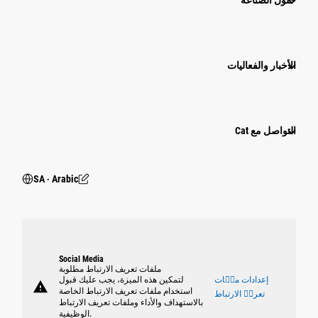
الأخبار والفعاليات
التواصل مع Cat
SA ‧ Arabic
Social Media
ملفات تعريف الارتباط مطلوبة
إعدادات ملٝات
لتمكين هذه الميزة، يجب عليك قبول
warning
استخدام ملفات تعريف الارتباط الخاصة
تعريٝ الارتباط
بالاستهداف والأداء وملفات تعريف الارتباط
الوظيفية.