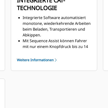
INTEGRIERTE CAT-
TECHNOLOGIE
Integrierte Software automatisiert
monotone, wiederkehrende Arbeiten
beim Beladen, Transportieren und
Abkippen.
Mit Sequence Assist können Fahrer
mit nur einem Knopfdruck bis zu 14
Maschinenbefehle in Folge
ausführen.
Weitere Informationen
Die Automatisierung mit Sequence
Assist schützt vor Ermüdung und
erhöht die Sicherheit am Einsatzort.
Die Software trägt dazu bei, die
Effizienz und Produktivität auf der
Baustelle durch eine Reduktion von
Zeitaufwand, Kraftstoffverbrauch
und Durchgängen zu steigern.