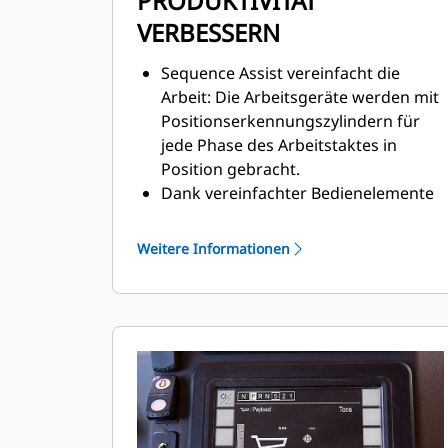
PRODUKTIVITÄT
VERBESSERN
Sequence Assist vereinfacht die
Arbeit: Die Arbeitsgeräte werden mit
Positionserkennungszylindern für
jede Phase des Arbeitstaktes in
Position gebracht.
Dank vereinfachter Bedienelemente
gelangen Bediener schneller zu den
gewünschten Funktionen. Aufgaben
Weitere Informationen
mit weniger Durchgängen und
weniger Ermüdung erledigen.
Hilft erfahrenen Bedienern,
produktiver und auch in langen
Schichten genauer zu arbeiten. Hilft
weniger erfahrenen Bedienern, sich
zurechtzufinden und Vorgaben
schneller umzusetzen.