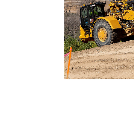
Cat Sequence Assist Für Schürfzüge
Vort
Modell wechseln