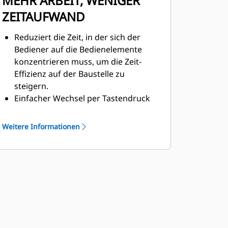
MEHR ARBEIT, WENIGER
ZEITAUFWAND
Reduziert die Zeit, in der sich der
Bediener auf die Bedienelemente
konzentrieren muss, um die Zeit-
Effizienz auf der Baustelle zu
steigern.
Einfacher Wechsel per Tastendruck
zwischen manuellem und
automatischem Modus.
Weitere Informationen
Dank ergonomischer T-Griffe nutzen
Bediener einen
unterbrechungsfreien Betrieb beim
Wechsel von einer Taktphase zur
nächsten.
Die eingestellten Positionen des
Arbeitsgeräts können an die
Vorlieben des Fahrers angepasst und