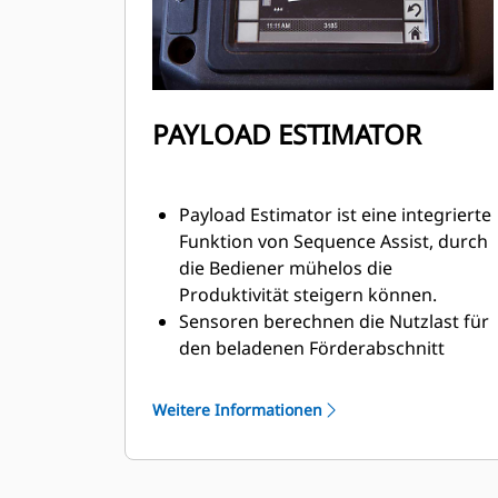
Load Assist arbeitet in Verbindung
mit externen Systemlösungen vor
Ort, um die Produktivität zu steigern.
PAYLOAD ESTIMATOR
Payload Estimator ist eine integrierte
Funktion von Sequence Assist, durch
die Bediener mühelos die
Produktivität steigern können.
Sensoren berechnen die Nutzlast für
den beladenen Förderabschnitt
anhand des Hubkübelzylinderdrucks.
Die Daten werden am Ende des
Weitere Informationen
Transports bereitgestellt, wenn die
Maschine den Füllbereich erreicht.
Mit diesem System können Fahrer