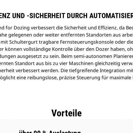
IENZ UND -SICHERHEIT DURCH AUTOMATISI
or Dozing verbessert die Sicherheit und Effizienz, da Bed
he gelegenen oder weiter entfernten Standorten aus arb
ie mit Schultergurt tragbare Fernsteuerungskonsole oder d
er können vollständige Kontrolle über den Dozer haben, oh
dungen ausgesetzt zu sein. Beim semi-autonomen Planieren
rnten Standort aus bis zu vier Maschinen gleichzeitig verw
herheit verbessert werden. Die tiefgreifende Integration mit
licht eine reibungslose, präzise Steuerung für maximale E
Vorteile