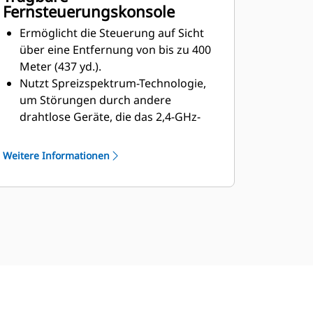
Fernsteuerungskonsole
Ermöglicht steilere Arbeitswinkel
zum Transport höherer Volumina.
Ermöglicht die Steuerung auf Sicht
Ermöglicht einem Bediener die
über eine Entfernung von bis zu 400
Steuerung mehrerer Dozer.
Meter (437 yd.).
Nutzt Spreizspektrum-Technologie,
um Störungen durch andere
drahtlose Geräte, die das 2,4-GHz-
Frequenzband verwenden, virtuell zu
eliminieren und verfügt über
Weitere Informationen
proprietäre Algorithmen zur
Sicherung der Kommunikation
zwischen dem bordeigenen
Drahtlosempfänger und der
Konsole.
Bietet ein ergonomisches Design,
das dem Bediener während der
gesamten Schicht ein komfortables
Arbeiten ermöglicht; wiegt mit