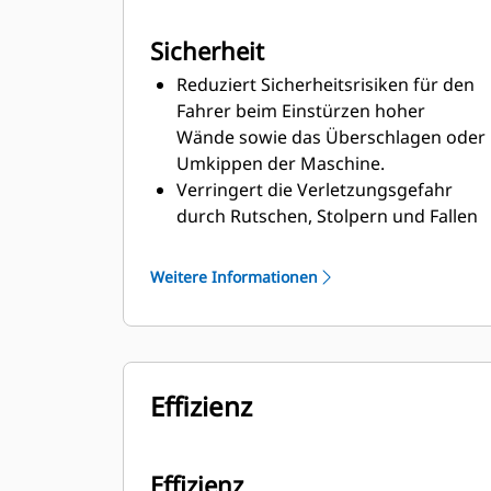
Sicherheit
Reduziert Sicherheitsrisiken für den
Fahrer beim Einstürzen hoher
Wände sowie das Überschlagen oder
Umkippen der Maschine.
Verringert die Verletzungsgefahr
durch Rutschen, Stolpern und Fallen
beim Aufsteigen auf die bzw.
Absteigen von der Maschine.
Weitere Informationen
Bediener sind keinen
Ganzkörperschwingungen mehr
ausgesetzt.
Löst eine Maschinenabschaltung
Effizienz
aus, sobald ein
Kommunikationsverlust zwischen
der Konsole und der Maschine
festgestellt wird oder wenn die
Effizienz