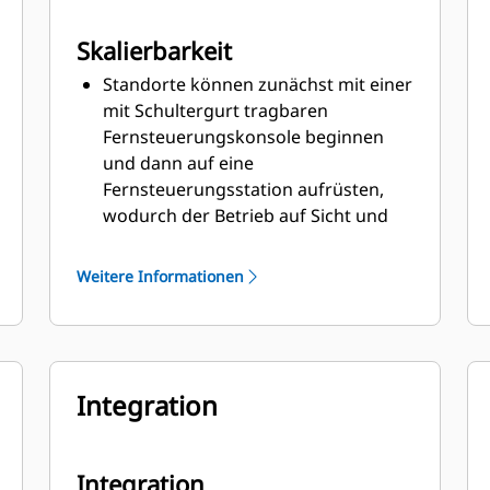
Skalierbarkeit
Standorte können zunächst mit einer
mit Schultergurt tragbaren
Fernsteuerungskonsole beginnen
und dann auf eine
Fernsteuerungsstation aufrüsten,
wodurch der Betrieb auf Sicht und
auf herkömmliche Weise ermöglicht
wird.
Weitere Informationen
Standorte können ihre Investition in
die Fernsteuerungsstation zur
Einrichtung einer vollumfänglichen
Teleremote-Lösung nutzen, bei der
Integration
ein Bediener mehrere Dozer steuert.
Umfasst Technologie-Enabler, die als
Bausteine zur individuellen
Weiterentwicklung und das
Integration