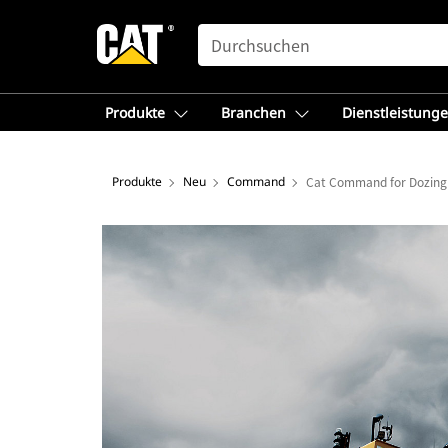
SEARCH
Produkte
Branchen
Dienstleistung
Produkte
Neu
Command
Cat Command for Dozing