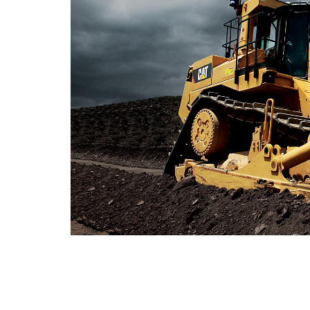
Cat Command For Dozing Im Bergbau
Vort
Modell wechseln