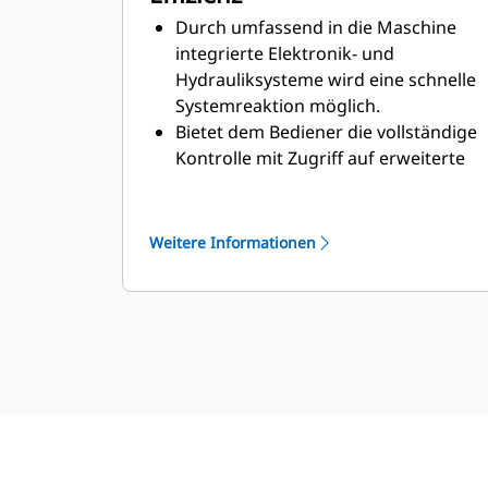
Schaltkonsole zu weit geneigt ist, da
Durch umfassend in die Maschine
dies auf einen Sturz des Bedieners
integrierte Elektronik- und
hindeuten kann.
Hydrauliksysteme wird eine schnelle
Hält die Maschinenbewegungen an,
Systemreaktion möglich.
sobald eine Sperrzone missachtet
Bietet dem Bediener die vollständige
wurde; bei diesem Halt wird die
Kontrolle mit Zugriff auf erweiterte
Feststellbremse eingelegt und eine
Funktionen wie Autocarry,
Sperre aktiviert.
automatischer Aufreißersteuerung
und automatischem
Weitere Informationen
Schildsteuerungsassistenten.
Liefert eine konsistentere
Planierleistung, verbessert die
Ausrüstungsnutzung und erhöht die
Bedienereffizienz innerhalb der
Schicht.