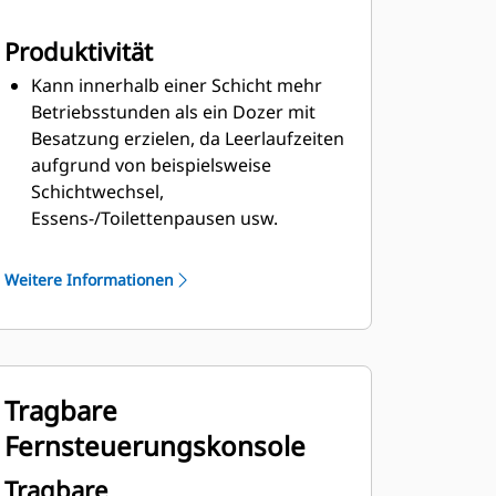
Produktivität
Kann innerhalb einer Schicht mehr
Betriebsstunden als ein Dozer mit
Besatzung erzielen, da Leerlaufzeiten
aufgrund von beispielsweise
Schichtwechsel,
Essens-/Toilettenpausen usw.
ausfallen.
Ermöglicht eine durchgängige
Weitere Informationen
Maschinennutzung ohne Risiko für
Bediener.
Ermöglicht die direkte
Wiederaufnahme der Produktion
Tragbare
nach Sprengarbeiten.
Reduziert die Bedienerermüdung
Fernsteuerungskonsole
und fördert eine konsistente
Produktivität innerhalb der Schicht.
Tragbare