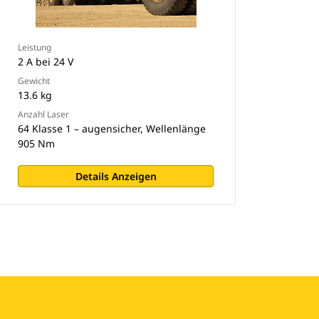
AutoRip und Autocarry (sofern an
der Maschine vorhanden).
Leistung
2 A bei 24 V
Gewicht
13.6 kg
Anzahl Laser
64 Klasse 1 – augensicher, Wellenlänge
905 Nm
Details Anzeigen