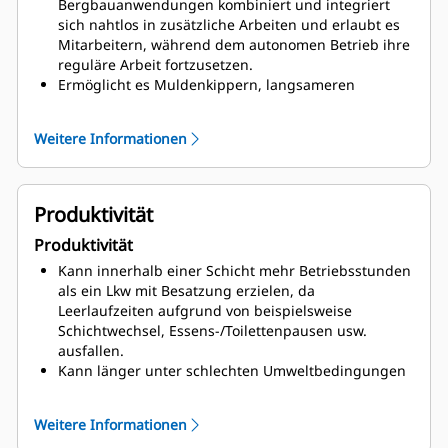
Bergbauanwendungen kombiniert und integriert
Erhöht die Sicherheit, da Bediener von
sich nahtlos in zusätzliche Arbeiten und erlaubt es
Gefahrenumständen fern gehalten werden.
Mitarbeitern, während dem autonomen Betrieb ihre
reguläre Arbeit fortzusetzen.
Ermöglicht es Muldenkippern, langsameren
Fahrzeugen zu folgen und die Verkehrsregelung
strikt zu befolgen, wodurch sowohl Maschinen mit
Weitere Informationen
Besatzung als auch autonome Maschinen integriert
werden können.
Verfügt über integrierte Designkapazitäten und eine
einfach anwendbare Software, die die
Produktivität
minutenschnelle Entwicklung von Wegenetzen am
Produktivität
Bergwerk ermöglichen.
Bietet mehrere Einstiegsstellen mit schneller,
Kann innerhalb einer Schicht mehr Betriebsstunden
wiederholbarer und skalierbarer Bereitstellung.
als ein Lkw mit Besatzung erzielen, da
Ermöglicht den Betrieb von Muldenkippern im
Leerlaufzeiten aufgrund von beispielsweise
autonomen oder manuellen Modus, wobei im
Schichtwechsel, Essens-/Toilettenpausen usw.
manuellen Betrieb die gleiche Leistung und
ausfallen.
Funktionalität des Standard-Kippermodells zur
Kann länger unter schlechten Umweltbedingungen
Verfügung stehen.
wie Schnee, Regen, Graupel, Staub und Nebel
arbeiten als im Betrieb mit Besatzung, wodurch
Weitere Informationen
Verzögerungen und Standby-Zeiten vermindert