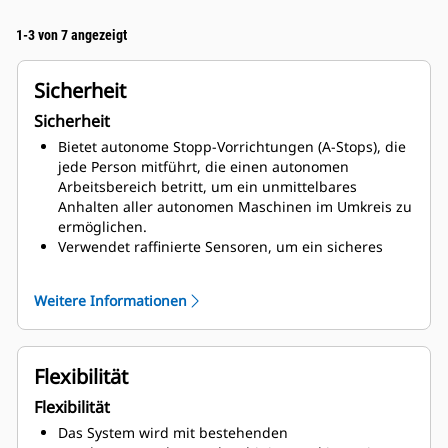
1-3 von 7 angezeigt
Sicherheit
Sicherheit
Bietet autonome Stopp-Vorrichtungen (A-Stops), die
jede Person mitführt, die einen autonomen
Arbeitsbereich betritt, um ein unmittelbares
Anhalten aller autonomen Maschinen im Umkreis zu
ermöglichen.
Verwendet raffinierte Sensoren, um ein sicheres
Abkippen zu ermöglichen, wodurch weniger
Zusatzausrüstung am Abladeplatz benötigt wird.
Weitere Informationen
Ermöglicht Muldenkippern,
Geschwindigkeitsbegrenzungen und
Warteschlangen-Protokolle einzuhalten und
festgelegte Vorfahrtsregelungen an Kreuzungen zu
Flexibilität
signalisieren und umzusetzen.
Flexibilität
Nutzt bewährte Technologie, um Kollisionen mit
unerwarteten Objekten im Weg des Muldenkippers
Das System wird mit bestehenden
zu vermeiden.