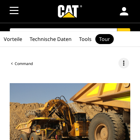
person
SEARCH
search
Vorteile
Technische Daten
Tools
Tour
more_vert
Command