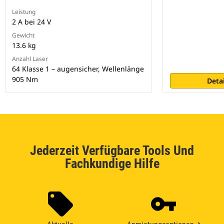
Leistung
2 A bei 24 V
Gewicht
13.6 kg
Anzahl Laser
64 Klasse 1 – augensicher, Wellenlänge
905 Nm
Deta
Jederzeit Verfügbare Tools Und
Fachkundige Hilfe