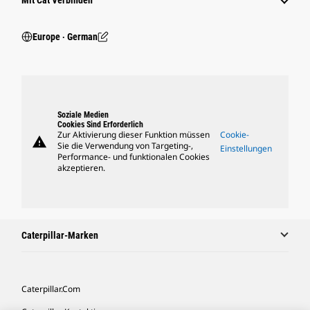
Mit Cat Verbinden
Europe ‧ German
Soziale Medien
Cookies Sind Erforderlich
Zur Aktivierung dieser Funktion müssen
Cookie-
warning
Sie die Verwendung von Targeting-,
Einstellungen
Performance- und funktionalen Cookies
akzeptieren.
Caterpillar-Marken
Caterpillar.com