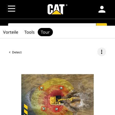
person
SEARCH
search
Vorteile
Tools
Tour
more_vert
Detect