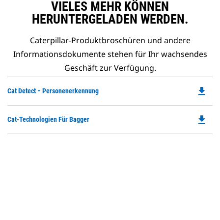
VIELES MEHR KÖNNEN
HERUNTERGELADEN WERDEN.
Caterpillar-Produktbroschüren und andere
Informationsdokumente stehen für Ihr wachsendes
Geschäft zur Verfügung.
file_download
Do
Cat Detect − Personenerkennung
P
O
file_download
Do
Cat-Technologien Für Bagger
in
P
a
O
N
in
Ta
a
N
Ta