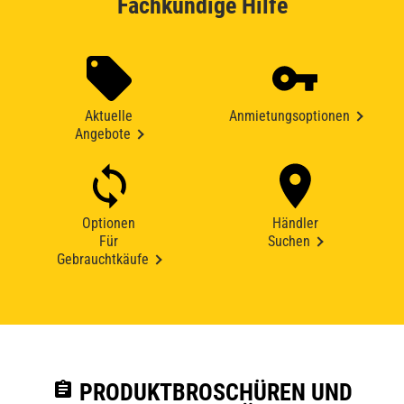
Fachkundige Hilfe
Aktuelle
Anmietungsoptionen
Angebote
Optionen
Händler
Für
Suchen
Gebrauchtkäufe
assignment
PRODUKTBROSCHÜREN UND