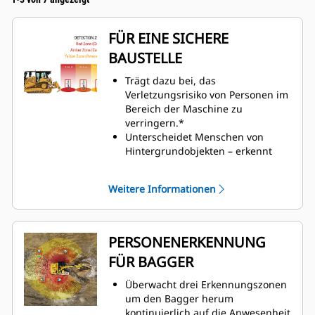
FÜR EINE SICHERE
BAUSTELLE
Trägt dazu bei, das
Verletzungsrisiko von Personen im
Bereich der Maschine zu
verringern.*
Unterscheidet Menschen von
Hintergrundobjekten – erkennt
sich bewegende und stationäre
Personen.
Weitere Informationen
Informiert den Fahrer über die
Anzeige im Fahrerhaus mit
optischen und akustischen
Alarmen.
PERSONENERKENNUNG
Nutzt die bestehende Anzeige und
FÜR BAGGER
den Kabelstrang der Maschine mit
einem vom Händler montierten
Überwacht drei Erkennungszonen
Satz aus drei Kameras.
um den Bagger herum
Der Satz ist so konzipiert, dass er
kontinuierlich auf die Anwesenheit