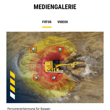
MEDIENGALERIE
FOTOS
VIDEOS
Personenerkennung für Bagger
Per