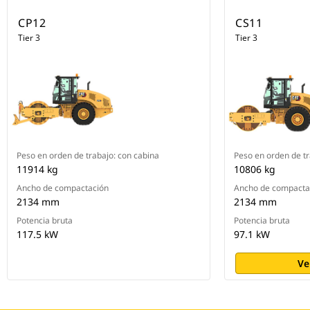
CP12
CS11
Tier 3
Tier 3
Peso en orden de trabajo: con cabina
Peso en orden de tr
11914 kg
10806 kg
Ancho de compactación
Ancho de compacta
2134 mm
2134 mm
Potencia bruta
Potencia bruta
117.5 kW
97.1 kW
Ve