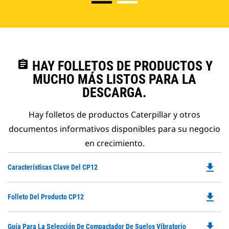
assignment
HAY FOLLETOS DE PRODUCTOS Y
MUCHO MÁS LISTOS PARA LA
DESCARGA.
Hay folletos de productos Caterpillar y otros
documentos informativos disponibles para su negocio
en crecimiento.
file_download
Do
Características Clave Del CP12
P
O
file_download
Do
Folleto Del Producto CP12
in
P
a
O
N
file_download
Do
Guía Para La Selección De Compactador De Suelos Vibratorio
in