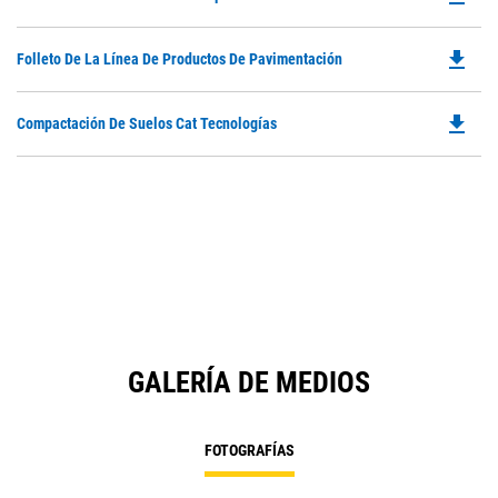
Ta
P
a
O
N
file_download
Do
Folleto De La Línea De Productos De Pavimentación
in
Ta
P
a
O
N
file_download
Do
Compactación De Suelos Cat Tecnologías
in
Ta
P
a
O
N
in
Ta
a
N
Ta
GALERÍA DE MEDIOS
FOTOGRAFÍAS