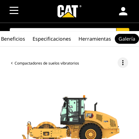
person
SEARCH
search
Beneficios
Especificaciones
Herramientas
Galería
more_vert
Compactadores de suelos vibratorios