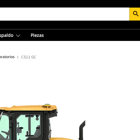
search
espaldo
Piezas
ratorios
CS11 GC