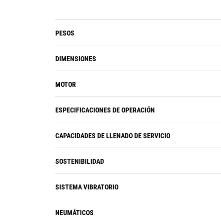
pueda utilizar en una gama más
amplia de sitios de trabajo y
levantamientos gruesos con un kit
PESOS
de peso XT opcional.
DIMENSIONES
MOTOR
ESPECIFICACIONES DE OPERACIÓN
CAPACIDADES DE LLENADO DE SERVICIO
SOSTENIBILIDAD
SISTEMA VIBRATORIO
NEUMÁTICOS