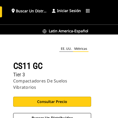
Iniciar Sesión
place
apps
Buscar Un Distribuidor
Latin America-Español
EE. UU.
Métricas
CS11 GC
Tier 3
Compactadores De Suelos
Vibratorios
Consultar Precio
Buscar Un Distribuidor