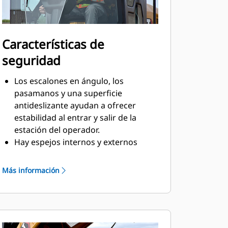
Características de
seguridad
Los escalones en ángulo, los
pasamanos y una superficie
antideslizante ayudan a ofrecer
estabilidad al entrar y salir de la
estación del operador.
Hay espejos internos y externos
disponibles para proporcionar al
operador una visión amplia del sitio
Más información
de trabajo.
Mejore la visibilidad con una cámara
de visión trasera optativa con
pantalla táctil a color de gran
tamaño para un control y seguridad