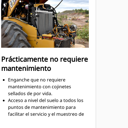
más completos del operador.
Aproveche el sensor de presencia del
operador en el asiento y el
interruptor del cinturón de
seguridad optativos.
Prácticamente no requiere
mantenimiento
Enganche que no requiere
mantenimiento con cojinetes
sellados de por vida.
Acceso a nivel del suelo a todos los
puntos de mantenimiento para
facilitar el servicio y el muestreo de
fluidos.
Supervise las condiciones de los