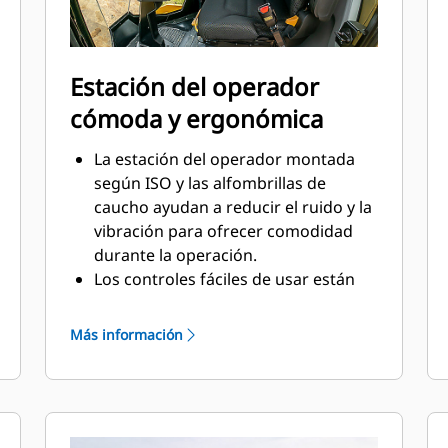
Estación del operador
cómoda y ergonómica
La estación del operador montada
según ISO y las alfombrillas de
caucho ayudan a reducir el ruido y la
vibración para ofrecer comodidad
durante la operación.
Los controles fáciles de usar están
agrupados por función. Además, se
proporciona información sobre el
Más información
rendimiento de la máquina a los
operadores en una pantalla grande.
El asiento, el apoyabrazos y la
columna de dirección se pueden
ajustar para ofrecer comodidad