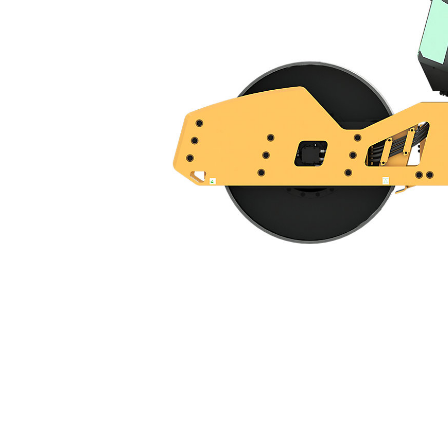
CS11 GC
Ben
Cambiar modelo