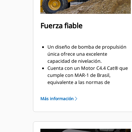
Fuerza fiable
Un diseño de bomba de propulsión
única ofrece una excelente
capacidad de nivelación.
Cuenta con un Motor C4.4 Cat® que
cumple con MAR-1 de Brasil,
equivalente a las normas de
emisiones Tier 3 de la EPA de EE.UU.
y a Stage IIIA de la UE.
Más información
La modalidad ecológica limita las
RPM del motor, lo que ayuda a
reducir el consumo de combustible.