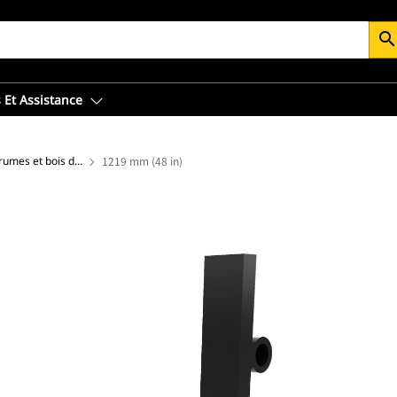
searc
 Et Assistance
Dents de fourche pour grumes et bois débité
1219 mm (48 in)