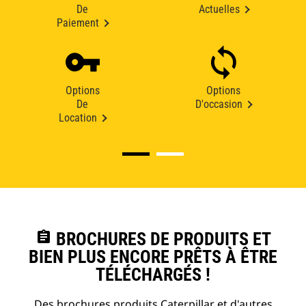
De
Actuelles
Paiement
Options
Options
De
D'occasion
Location
assignment
BROCHURES DE PRODUITS ET
BIEN PLUS ENCORE PRÊTS À ÊTRE
TÉLÉCHARGÉS !
Des brochures produits Caterpillar et d'autres