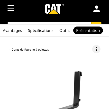
person
SEARCH
search
Avantages
Spécifications
Outils
Présentation
more_vert
Dents de fourche à palettes