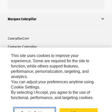
Marques Caterpillar
Caterpillar.com
Contacter Caterpillar
Mes Préférences Marketing
This site uses cookies to improve your
experience. Some are required for the site to
Plan Du Site
function, while others support features,
performance, personalization, targeting, and
Cookie Settings
analytics.
Mentions Légales
You can adjust your preferences anytime using
Cookie Settings.
Confidentialité
By selecting I Accept, you agree to the use of
functional, performance, and targeting cookies.
Africa, Middle East-French
© 2026 Caterpillar. Tous droits réservés