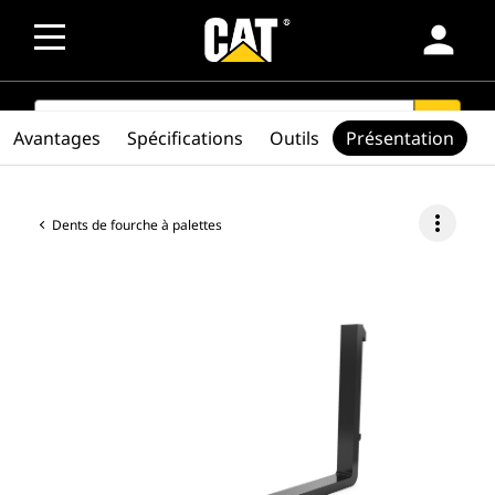
person
SEARCH
search
Avantages
Spécifications
Outils
Présentation
more_vert
Dents de fourche à palettes