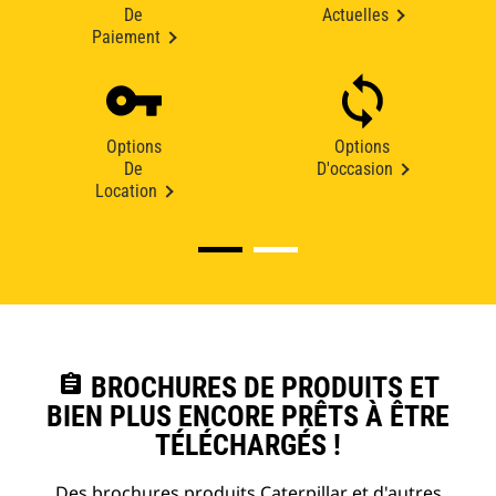
De
Actuelles
Paiement
Options
Options
De
D'occasion
Location
assignment
BROCHURES DE PRODUITS ET
BIEN PLUS ENCORE PRÊTS À ÊTRE
TÉLÉCHARGÉS !
Des brochures produits Caterpillar et d'autres