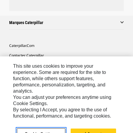
Marques Caterpillar
Caterpillar.com
Contacter Caterpillar
Mes Préférences Marketing
This site uses cookies to improve your
experience. Some are required for the site to
Plan Du Site
function, while others support features,
performance, personalization, targeting, and
Cookie Settings
analytics.
Mentions Légales
You can adjust your preferences anytime using
Cookie Settings.
Confidentialité
By selecting I Accept, you agree to the use of
functional, performance, and targeting cookies.
Africa, Middle East-French
© 2026 Caterpillar. Tous droits réservés