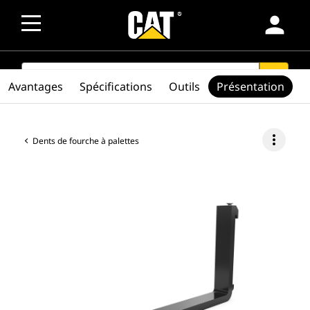
person
SEARCH
search
Avantages
Spécifications
Outils
Présentation
more_vert
Dents de fourche à palettes