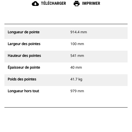
cloud_download
print
TÉLÉCHARGER
IMPRIMER
Longueur de pointe
914.4 mm
Largeur des pointes
100 mm
Hauteur des pointes
541 mm
Épaisseur de pointe
40 mm
Poids des pointes
41.7 kg
Longueur hors tout
979 mm