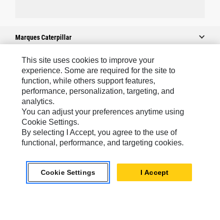
Marques Caterpillar
This site uses cookies to improve your
experience. Some are required for the site to
Caterpillar.com
function, while others support features,
performance, personalization, targeting, and
Contacter Caterpillar
analytics.
Mes Préférences Marketing
You can adjust your preferences anytime using
Cookie Settings.
Plan Du Site
By selecting I Accept, you agree to the use of
Cookie Settings
functional, performance, and targeting cookies.
Mentions Légales
Cookie Settings
I Accept
Confidentialité
Africa, Middle East-French
© 2026 Caterpillar. Tous droits réservés