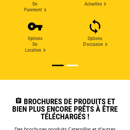
De
Actuelles
Paiement
Options
Options
De
D'occasion
Location
assignment
BROCHURES DE PRODUITS ET
BIEN PLUS ENCORE PRÊTS À ÊTRE
TÉLÉCHARGÉS !
Des brochures produits Caterpillar et d'autres