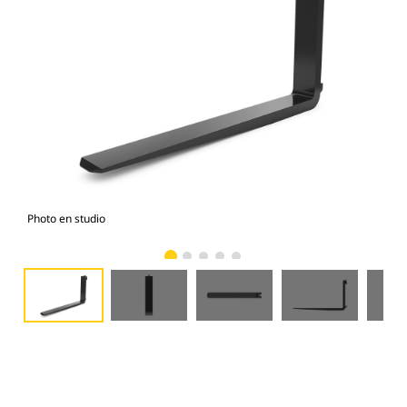
Photo en studio
Vue