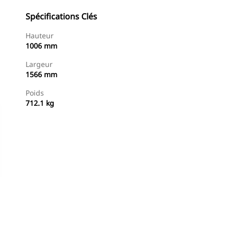
Spécifications Clés
Hauteur
1006 mm
Largeur
1566 mm
Poids
712.1 kg
Acheter Maintenant
Demander Un Devis