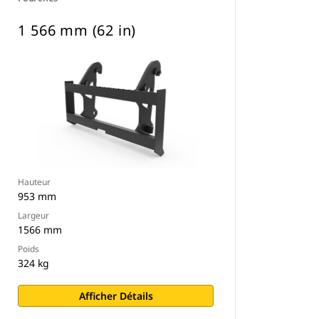
1 566 mm (62 in)
Hauteur
953 mm
Largeur
1566 mm
Poids
324 kg
Afficher Détails