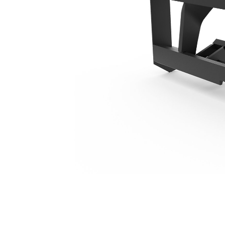
1566 Mm (62 In)
Ava
Modifier le modèle