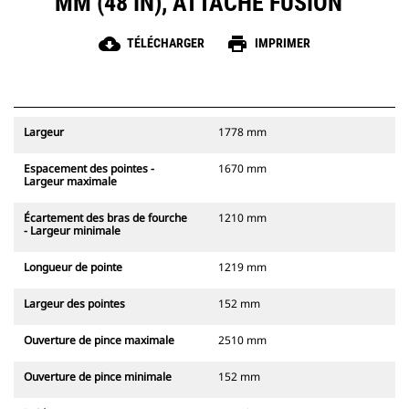
MM (48 IN), ATTACHE FUSION™
cloud_download
print
TÉLÉCHARGER
IMPRIMER
Largeur
1778 mm
Espacement des pointes -
1670 mm
Largeur maximale
Écartement des bras de fourche
1210 mm
- Largeur minimale
Longueur de pointe
1219 mm
Largeur des pointes
152 mm
Ouverture de pince maximale
2510 mm
Ouverture de pince minimale
152 mm