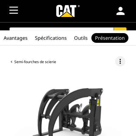
person
SEARCH
search
Avantages
Spécifications
Outils
Présentation
more_vert
Semi-fourches de scierie