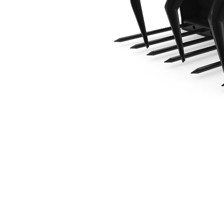
1829 Mm (72 In)
Ava
Modifier le modèle